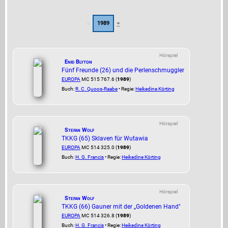
1989
Hörspiel
Enid Blyton
Fünf Freunde (26) und die Perlenschmuggler
EUROPA
MC 515 767.6 (
1989
)
Buch:
R. C. Quoos-Raabe
• Regie:
Heikedine Körting
Hörspiel
Stefan Wolf
TKKG (65) Sklaven für Wutawia
EUROPA
MC 514 325.0 (
1989
)
Buch:
H. G. Francis
• Regie:
Heikedine Körting
Hörspiel
Stefan Wolf
TKKG (66) Gauner mit der „Goldenen Hand"
EUROPA
MC 514 326.8 (
1989
)
Buch:
H. G. Francis
• Regie:
Heikedine Körting