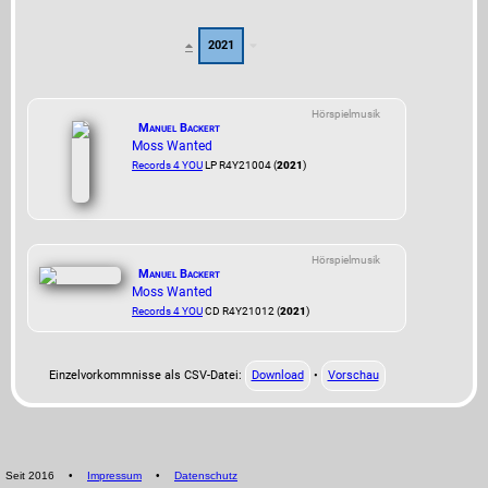
2021
Hörspielmusik
Manuel Backert
Moss Wanted
Records 4 YOU
LP R4Y21004 (
2021
)
Hörspielmusik
Manuel Backert
Moss Wanted
Records 4 YOU
CD R4Y21012 (
2021
)
Einzelvorkommnisse als CSV-Datei:
Download
•
Vorschau
Seit 2016
•
Impressum
•
Datenschutz