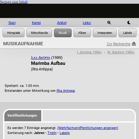
Springe zum Inhalt
Start
Kartei
Artikel
Links
MUSIKAUFNAHME
Zur Recherche
I. Antippa 1986+
M. Backert 1986+
•
Ilka Antippa
(1989)
Marimba Aufbau
(Ilka Antippa)
Spielzeit: ca. 1:03 min.
Entstanden unter Mitwirkung von
Ilka Antippa
.
Veröffentlichungen
Es werden 7 Einträge angezeigt.
(Mehrfachveröffentlichungen anzeigen)
Sortierung nach:
Jahren
•
Titeln
•
Labels