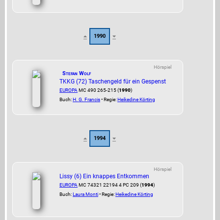
1990
Hörspiel
Stefan Wolf
TKKG (72) Taschengeld für ein Gespenst
EUROPA
MC 490 265-215 (
1990
)
Buch:
H. G. Francis
• Regie:
Heikedine Körting
1994
Hörspiel
Lissy (6) Ein knappes Entkommen
EUROPA
MC 74321 22194 4 PC 209 (
1994
)
Buch:
Laura Monti
• Regie:
Heikedine Körting