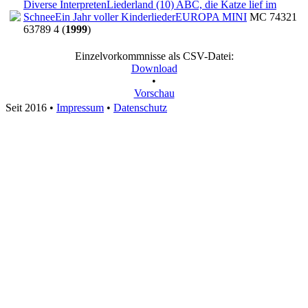
Diverse Interpreten
Liederland (10) ABC, die Katze lief im
Schnee
Ein Jahr voller Kinderlieder
EUROPA MINI
MC 74321
63789 4 (
1999
)
Einzelvorkommnisse als CSV-Datei:
Download
•
Vorschau
Seit 2016
•
Impressum
•
Datenschutz