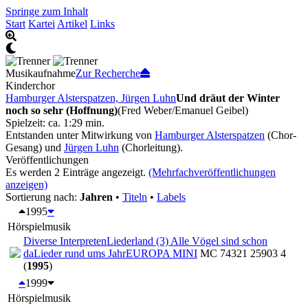
Springe zum Inhalt
Start
Kartei
Artikel
Links
Musikaufnahme
Zur Recherche
Kinderchor
Hamburger Alsterspatzen, Jürgen Luhn
Und dräut der Winter
noch so sehr (Hoffnung)
(Fred Weber/Emanuel Geibel)
Spielzeit: ca. 1:29 min.
Entstanden unter Mitwirkung von
Hamburger Alsterspatzen
(Chor-
Gesang) und
Jürgen Luhn
(Chorleitung).
Veröffentlichungen
Es werden 2 Einträge angezeigt.
(Mehrfachveröffentlichungen
anzeigen)
Sortierung nach:
Jahren
•
Titeln
•
Labels
1995
Hörspielmusik
Diverse Interpreten
Liederland (3) Alle Vögel sind schon
da
Lieder rund ums Jahr
EUROPA MINI
MC 74321 25903 4
(
1995
)
1999
Hörspielmusik