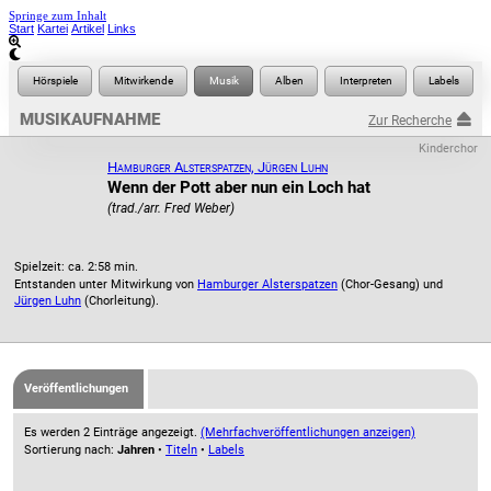
Springe zum Inhalt
Start
Kartei
Artikel
Links
MUSIKAUFNAHME
Zur Recherche
Kinderchor
Hamburger Alsterspatzen, Jürgen Luhn
Wenn der Pott aber nun ein Loch hat
(trad./arr. Fred Weber)
Spielzeit: ca. 2:58 min.
Entstanden unter Mitwirkung von
Hamburger Alsterspatzen
(Chor-Gesang) und
Jürgen Luhn
(Chorleitung).
Veröffentlichungen
Es werden 2 Einträge angezeigt.
(Mehrfachveröffentlichungen anzeigen)
Sortierung nach:
Jahren
•
Titeln
•
Labels