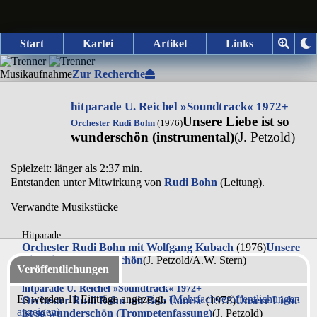
Start
Kartei
Artikel
Links
Musikaufnahme
Zur Recherche
hitparade U. Reichel »Soundtrack« 1972+
Unsere Liebe ist so
Orchester Rudi Bohn
(1976)
wunderschön (instrumental)
(J. Petzold)
Spielzeit: länger als 2:37 min.
Entstanden unter Mitwirkung von
Rudi Bohn
(Leitung).
Verwandte Musikstücke
Hitparade
Orchester Rudi Bohn mit Wolfgang Kubach
(1976)
Unsere
Liebe ist so wunderschön
(J. Petzold/A.W. Stern)
Veröffentlichungen
hitparade U. Reichel »Soundtrack« 1972+
Es werden 11 Einträge angezeigt.
(Mehrfachveröffentlichungen
Orchester Rudi Bohn mit Bob Lanese
(1978)
Unsere Liebe
anzeigen)
ist so wunderschön (Trompetenfassung)
(J. Petzold)