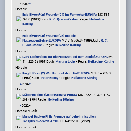
1989
Hörspiel
Enid Blyton
Fünf Freunde (24) im Fernsehen
EUROPA
MC 515
765.0 (
1989
)
Buch:
R. C. Quoos-Raabe
• Regie:
Heikedine
Körting
Hörspiel
Enid Blyton
Fünf Freunde (25) und die
Flugzeugentführer
EUROPA
MC 515 766.8 (
1989
)
Buch:
R. C.
Quoos-Raabe
• Regie:
Heikedine Körting
Hörspiel
Lady Lockenlicht (6) Die Hochzeit auf dem Schloß
EUROPA
MC
514 228.8 (
1989
)
Buch:
Martina Licht
• Regie:
Heikedine Körting
Hörspiel
Knight Rider (2) Wettlauf mit dem Tod
EUROPA
MC 514 435.3
(
1989
)
Buch:
Peter Bondy
• Regie:
Heikedine Körting
1994
Hörspiel
Mädchen sind klasse!
EUROPA PRIMO
MC 74321 21322 4 PC
209 (
1994
)
Regie:
Heikedine Körting
2022
Hörspielmusik
Manuel Backert
Phils Freunde auf geheimnisvollen
Tonspuren
Records 4 YOU
CD R4Y22001 (
2022
)
Hörspielmusik