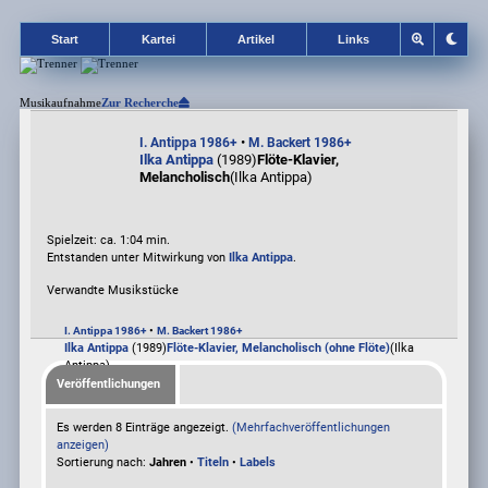
Start
Kartei
Artikel
Links
Musikaufnahme
Zur Recherche
•
I. Antippa 1986+
M. Backert 1986+
Ilka Antippa
(1989)
Flöte-Klavier,
Melancholisch
(Ilka Antippa)
Spielzeit: ca. 1:04 min.
Entstanden unter Mitwirkung von
Ilka Antippa
.
Verwandte Musikstücke
•
I. Antippa 1986+
M. Backert 1986+
Ilka Antippa
(1989)
Flöte-Klavier, Melancholisch (ohne Flöte)
(Ilka
Antippa)
Veröffentlichungen
Es werden 8 Einträge angezeigt.
(Mehrfachveröffentlichungen
anzeigen)
Sortierung nach:
Jahren
•
Titeln
•
Labels