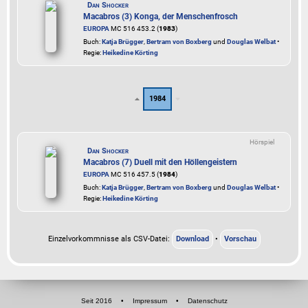
Dan Shocker
Macabros (3) Konga, der Menschenfrosch
EUROPA
MC 516 453.2 (
1983
)
Buch:
Katja Brügger
,
Bertram von Boxberg
und
Douglas Welbat
•
Regie:
Heikedine Körting
1984
Hörspiel
Dan Shocker
Macabros (7) Duell mit den Höllengeistern
EUROPA
MC 516 457.5 (
1984
)
Buch:
Katja Brügger
,
Bertram von Boxberg
und
Douglas Welbat
•
Regie:
Heikedine Körting
Einzelvorkommnisse als CSV-Datei:
Download
•
Vorschau
Seit 2016
•
Impressum
•
Datenschutz