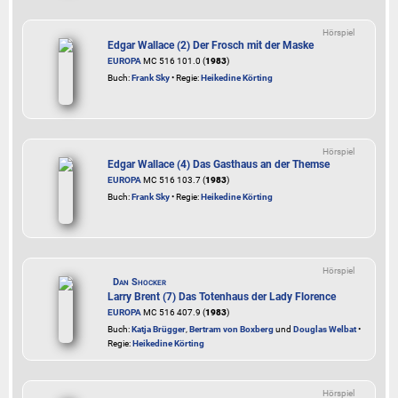
Hörspiel
Edgar Wallace (2) Der Frosch mit der Maske
EUROPA
MC 516 101.0 (
1983
)
Buch:
Frank Sky
• Regie:
Heikedine Körting
Hörspiel
Edgar Wallace (4) Das Gasthaus an der Themse
EUROPA
MC 516 103.7 (
1983
)
Buch:
Frank Sky
• Regie:
Heikedine Körting
Hörspiel
Dan Shocker
Larry Brent (7) Das Totenhaus der Lady Florence
EUROPA
MC 516 407.9 (
1983
)
Buch:
Katja Brügger
,
Bertram von Boxberg
und
Douglas Welbat
•
Regie:
Heikedine Körting
Hörspiel