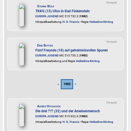
Hörspiel
Stefan Wolf
TKKG (15) Ufos in Bad Finkenstein
EUROPA JUGEND
MC 515 732.3 (
1982
)
Hörspielbearbeitung:
H. G. Francis
• Regie:
Heikedine Körting
Hörspiel
Enid Blyton
Fünf Freunde (18) auf geheimnisvollen Spuren
EUROPA JUGEND
MC 515 755.2 (
1982
)
Hörspielbearbeitung und Regie:
Heikedine Körting
1983
Hörspiel
Alfred Hitchcock
Die drei ??? (32) und der Ameisenmensch
EUROPA JUGEND
MC 515 932.6 (
1983
)
Hörspielbearbeitung:
H. G. Francis
• Regie:
Heikedine Körting