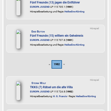
Fünf Freunde (13) jagen die Entführer
EUROPA JUGEND
LP 115 705.1 (
1981
)
Hörspielbearbeitung und Regie:
Heikedine Körting
Hörspiel
Enid Blyton
Fünf Freunde (15) wittern ein Geheimnis
EUROPA JUGEND
LP 115 707.8 (
1981
)
Hörspielbearbeitung und Regie:
Heikedine Körting
1982
Hörspiel
Stefan Wolf
TKKG (7) Rätsel um die alte Villa
EUROPA JUGEND
LP 115 724.8 (
1982
)
Hörspielbearbeitung:
H. G. Francis
• Regie:
Heikedine Körting