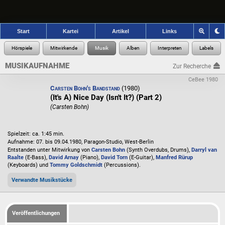
Start
Kartei
Artikel
Links
MUSIKAUFNAHME
Zur Recherche
CeBee 1980
Carsten Bohn's Bandstand
(1980)
(It's A) Nice Day (Isn't It?) (Part 2)
(Carsten Bohn)
Spielzeit: ca. 1:45 min.
Aufnahme: 07. bis 09.04.1980, Paragon-Studio, West-Berlin
Entstanden unter Mitwirkung von
Carsten Bohn
(Synth Overdubs, Drums),
Darryl van
Raalte
(E-Bass),
David Arnay
(Piano),
David Torn
(E-Guitar),
Manfred Rürup
(Keyboards) und
Tommy Goldschmidt
(Percussions).
Verwandte Musikstücke
Veröffentlichungen