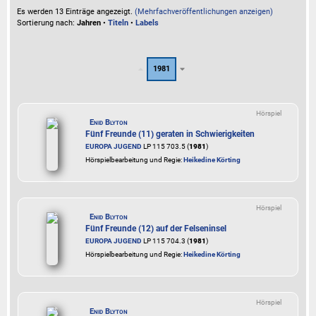
Es werden 13 Einträge angezeigt.
(Mehrfachveröffentlichungen anzeigen)
Sortierung nach:
Jahren
•
Titeln
•
Labels
1981
Hörspiel
Enid Blyton
Fünf Freunde (11) geraten in Schwierigkeiten
EUROPA JUGEND
LP 115 703.5 (
1981
)
Hörspielbearbeitung und Regie:
Heikedine Körting
Hörspiel
Enid Blyton
Fünf Freunde (12) auf der Felseninsel
EUROPA JUGEND
LP 115 704.3 (
1981
)
Hörspielbearbeitung und Regie:
Heikedine Körting
Hörspiel
Enid Blyton