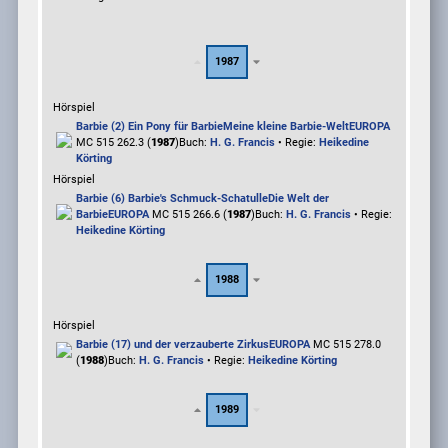
1987
Hörspiel
Barbie (2) Ein Pony für Barbie
Meine kleine Barbie-Welt
EUROPA
MC 515 262.3 (
1987
)
Buch:
H. G. Francis
• Regie:
Heikedine
Körting
Hörspiel
Barbie (6) Barbie's Schmuck-Schatulle
Die Welt der
Barbie
EUROPA
MC 515 266.6 (
1987
)
Buch:
H. G. Francis
• Regie:
Heikedine Körting
1988
Hörspiel
Barbie (17) und der verzauberte Zirkus
EUROPA
MC 515 278.0
(
1988
)
Buch:
H. G. Francis
• Regie:
Heikedine Körting
1989