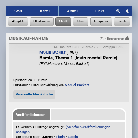
Start
Kartei
Artikel
Links
MUSIKAUFNAHME
Zur Recherche
M. Backert 1987+ »Barbie«
I. Antippa 1986+
•
Manuel Backert
(1987)
Barbie, Thema 1 [Instrumental Remix]
(Phil Moss/arr. Manuel Backert)
Spielzeit: ca. 1:03 min.
Entstanden unter Mitwirkung von
Manuel Backert
.
Verwandte Musikstücke
Veröffentlichungen
Es werden 4 Einträge angezeigt.
(Mehrfachveröffentlichungen
anzeigen)
Sortierung nach:
Jahren
•
Titeln
•
Labels