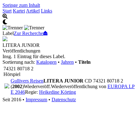
Springe zum Inhalt
Start
Kartei
Artikel
Links
Label
Zur Recherche
LITERA JUNIOR
Veröffentlichungen
Insg. 1 Eintrag für dieses Label.
Sortierung nach:
Katalogen
•
Jahren
•
Titeln
74321 80718 2
Hörspiel
Gullivers Reisen
LITERA JUNIOR
CD 74321 80718 2
(
2002
)
Wiederveröff.
Wiederveröffentlichung von
EUROPA LP
E 2046
Regie:
Heikedine Körting
Seit 2016
•
Impressum
•
Datenschutz