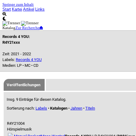
Springe zum Inhalt
Start
Kartei
Artikel
Links
Katalog
Zur Recherche
Records 4 YOU:
R4Y21xxx
Zeit: 2021 - 2022
Labels:
Records 4 YOU
Medien: LP • MC • CD
Veröffentlichungen
Insg. 9 Einträge für diesen Katalog.
Sortierung nach:
Labels
•
Katalogen
•
Jahren
•
Titeln
R4Y21004
Hörspielmusik