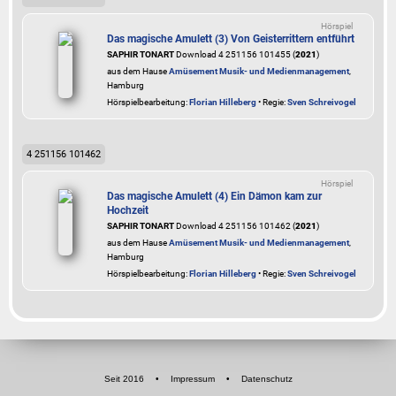
Hörspiel
Das magische Amulett (3) Von Geisterrittern entführt
SAPHIR TONART
Download 4 251156 101455 (
2021
)
aus dem Hause
Amüsement Musik- und Medienmanagement
,
Hamburg
Hörspielbearbeitung:
Florian Hilleberg
• Regie:
Sven Schreivogel
4 251156 101462
Hörspiel
Das magische Amulett (4) Ein Dämon kam zur
Hochzeit
SAPHIR TONART
Download 4 251156 101462 (
2021
)
aus dem Hause
Amüsement Musik- und Medienmanagement
,
Hamburg
Hörspielbearbeitung:
Florian Hilleberg
• Regie:
Sven Schreivogel
Seit 2016
•
Impressum
•
Datenschutz