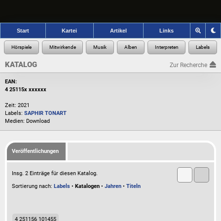
Start
Kartei
Artikel
Links
KATALOG
Zur Recherche
EAN:
4 25115x xxxxxx
Zeit: 2021
Labels:
SAPHIR TONART
Medien: Download
Veröffentlichungen
Insg. 2 Einträge für diesen Katalog.
Sortierung nach:
Labels
•
Katalogen
•
Jahren
•
Titeln
4 251156 101455