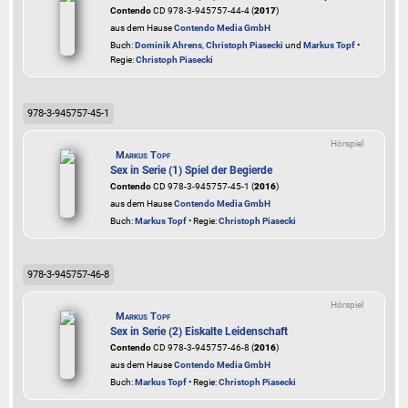
Contendo
CD 978-3-945757-44-4 (
2017
)
aus dem Hause
Contendo Media GmbH
Buch:
Dominik Ahrens
,
Christoph Piasecki
und
Markus Topf
•
Regie:
Christoph Piasecki
978-3-945757-45-1
Hörspiel
Markus Topf
Sex in Serie (1) Spiel der Begierde
Contendo
CD 978-3-945757-45-1 (
2016
)
aus dem Hause
Contendo Media GmbH
Buch:
Markus Topf
• Regie:
Christoph Piasecki
978-3-945757-46-8
Hörspiel
Markus Topf
Sex in Serie (2) Eiskalte Leidenschaft
Contendo
CD 978-3-945757-46-8 (
2016
)
aus dem Hause
Contendo Media GmbH
Buch:
Markus Topf
• Regie:
Christoph Piasecki