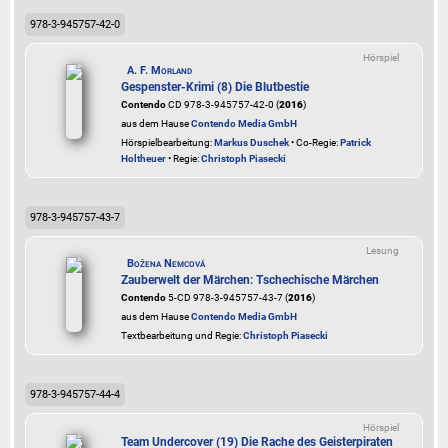
978-3-945757-42-0
Hörspiel
A. F. Morland
Gespenster-Krimi (8) Die Blutbestie
Contendo
CD 978-3-945757-42-0 (
2016
)
aus dem Hause
Contendo Media GmbH
Hörspielbearbeitung:
Markus Duschek
• Co-Regie:
Patrick
Holtheuer
• Regie:
Christoph Piasecki
978-3-945757-43-7
Lesung
Božena Nemcová
Zauberwelt der Märchen: Tschechische Märchen
Contendo
5-CD 978-3-945757-43-7 (
2016
)
aus dem Hause
Contendo Media GmbH
Textbearbeitung und Regie:
Christoph Piasecki
978-3-945757-44-4
Hörspiel
Team Undercover (19) Die Rache des Geisterpiraten