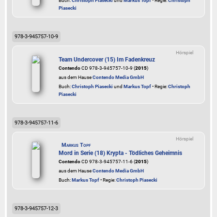
Buch:
Christoph Piasecki
und
Markus Topf
• Regie:
Christoph
Piasecki
978-3-945757-10-9
Hörspiel
Team Undercover (15) Im Fadenkreuz
Contendo
CD 978-3-945757-10-9 (
2015
)
aus dem Hause
Contendo Media GmbH
Buch:
Christoph Piasecki
und
Markus Topf
• Regie:
Christoph
Piasecki
978-3-945757-11-6
Hörspiel
Markus Topf
Mord in Serie (18) Krypta - Tödliches Geheimnis
Contendo
CD 978-3-945757-11-6 (
2015
)
aus dem Hause
Contendo Media GmbH
Buch:
Markus Topf
• Regie:
Christoph Piasecki
978-3-945757-12-3