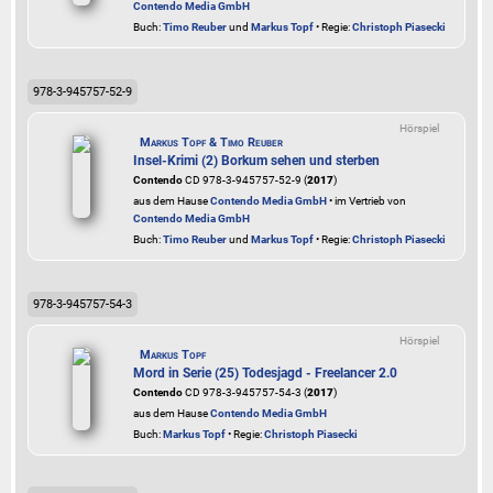
Contendo Media GmbH
Buch:
Timo Reuber
und
Markus Topf
• Regie:
Christoph Piasecki
978-3-945757-52-9
Hörspiel
Markus Topf & Timo Reuber
Insel-Krimi (2) Borkum sehen und sterben
Contendo
CD 978-3-945757-52-9 (
2017
)
aus dem Hause
Contendo Media GmbH
• im Vertrieb von
Contendo Media GmbH
Buch:
Timo Reuber
und
Markus Topf
• Regie:
Christoph Piasecki
978-3-945757-54-3
Hörspiel
Markus Topf
Mord in Serie (25) Todesjagd - Freelancer 2.0
Contendo
CD 978-3-945757-54-3 (
2017
)
aus dem Hause
Contendo Media GmbH
Buch:
Markus Topf
• Regie:
Christoph Piasecki