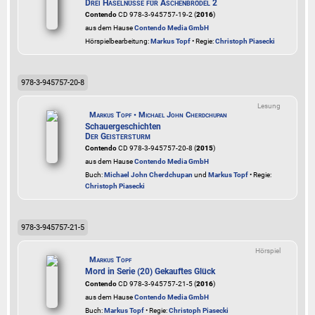
Drei Haselnüsse für Aschenbrödel 2
Contendo
CD 978-3-945757-19-2 (
2016
)
aus dem Hause
Contendo Media GmbH
Hörspielbearbeitung:
Markus Topf
• Regie:
Christoph Piasecki
978-3-945757-20-8
Lesung
Markus Topf • Michael John Cherdchupan
Schauergeschichten
Der Geistersturm
Contendo
CD 978-3-945757-20-8 (
2015
)
aus dem Hause
Contendo Media GmbH
Buch:
Michael John Cherdchupan
und
Markus Topf
• Regie:
Christoph Piasecki
978-3-945757-21-5
Hörspiel
Markus Topf
Mord in Serie (20) Gekauftes Glück
Contendo
CD 978-3-945757-21-5 (
2016
)
aus dem Hause
Contendo Media GmbH
Buch:
Markus Topf
• Regie:
Christoph Piasecki