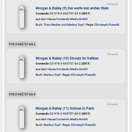
Hörspiel
Morgan & Bailey (9) Der werfe den ersten Stein
Contendo
CD 978-3-945757-63-5 (
2017
)
aus dem Hause
Contendo Media GmbH
Buch:
Timo Reuber
und
Markus Topf
• Regie:
Christoph Piasecki
978-3-945757-64-2
Hörspiel
Morgan & Bailey (10) Einsatz im Vatikan
Contendo
CD 978-3-945757-64-2 (
2017
)
aus dem Hause
Contendo Media GmbH
Buch:
Markus Topf
• Regie:
Christoph Piasecki
978-3-945757-65-9
Hörspiel
Morgan & Bailey (11) Schnee in Paris
Contendo
CD 978-3-945757-65-9 (
2017
)
aus dem Hause
Contendo Media GmbH
Buch:
Markus Topf
• Regie:
Christoph Piasecki