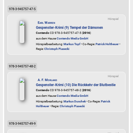
978-3-945757-47-5
Hörspiel
Earl Warren
Gespenster-Krimi (9) Tempel der Dämonen
Contendo
CD 978-3-945757-47-5 (
2016
)
aus dem Hause
Contendo Media GmbH
Hörspielbearbeitung:
Markus Topf
• Co-Regie:
Patrick Holtheuer
•
Regie:
Christoph Piasecki
978-3-945757-48-2
Hörspiel
A. F. Morland
Gespenster-Krimi (10) Die Rückkehr der Blutbestie
Contendo
CD 978-3-945757-48-2 (
2016
)
aus dem Hause
Contendo Media GmbH
Hörspielbearbeitung:
Markus Duschek
• Co-Regie:
Patrick
Holtheuer
• Regie:
Christoph Piasecki
978-3-945757-49-9