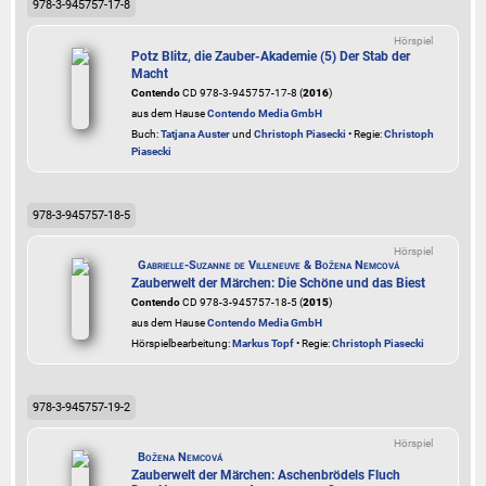
978-3-945757-17-8
Hörspiel
Potz Blitz, die Zauber-Akademie (5) Der Stab der
Macht
Contendo
CD 978-3-945757-17-8 (
2016
)
aus dem Hause
Contendo Media GmbH
Buch:
Tatjana Auster
und
Christoph Piasecki
• Regie:
Christoph
Piasecki
978-3-945757-18-5
Hörspiel
Gabrielle-Suzanne de Villeneuve & Božena Nemcová
Zauberwelt der Märchen: Die Schöne und das Biest
Contendo
CD 978-3-945757-18-5 (
2015
)
aus dem Hause
Contendo Media GmbH
Hörspielbearbeitung:
Markus Topf
• Regie:
Christoph Piasecki
978-3-945757-19-2
Hörspiel
Božena Nemcová
Zauberwelt der Märchen: Aschenbrödels Fluch