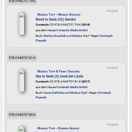
978-3-945757-79-6
Hörspiel
Markus Topf • Markus Duschek
Mord in Serie (32) Gemini
Contendo
CD 978-3-945757-79-6 (
2018
)
aus dem Hause
Contendo Media GmbH
Buch:
Markus Duschek
und
Markus Topf
• Regie:
Christoph
Piasecki
978-3-945757-81-9
Hörspiel
Markus Topf & Fanny Dahlinke
Sex in Serie (3) Insel der Lüste
Contendo
CD 978-3-945757-81-9 (
2017
)
aus dem Hause
Contendo Media GmbH
Buch:
Fanny Dahlinke
und
Markus Topf
• Regie:
Christoph
Piasecki
978-3-945757-82-6
Hörspiel
Markus Topf • Dominik Ahrens