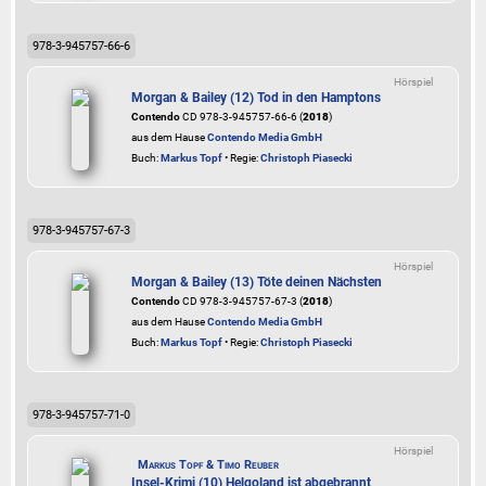
978-3-945757-66-6
Hörspiel
Morgan & Bailey (12) Tod in den Hamptons
Contendo
CD 978-3-945757-66-6 (
2018
)
aus dem Hause
Contendo Media GmbH
Buch:
Markus Topf
• Regie:
Christoph Piasecki
978-3-945757-67-3
Hörspiel
Morgan & Bailey (13) Töte deinen Nächsten
Contendo
CD 978-3-945757-67-3 (
2018
)
aus dem Hause
Contendo Media GmbH
Buch:
Markus Topf
• Regie:
Christoph Piasecki
978-3-945757-71-0
Hörspiel
Markus Topf & Timo Reuber
Insel-Krimi (10) Helgoland ist abgebrannt