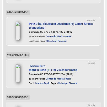
978-3-945757-22-2
Hörspiel
Potz Blitz, die Zauber-Akademie (6) Gefahr für das
Wunderland
Contendo
CD 978-3-945757-22-2 (
2017
)
aus dem Hause
Contendo Media GmbH
Buch und Regie:
Christoph Piasecki
978-3-945757-28-4
Hörspiel
Markus Topf
Mord in Serie (21) Im Visier der Rache
Contendo
CD 978-3-945757-28-4 (
2016
)
aus dem Hause
Contendo Media GmbH
Buch:
Markus Topf
• Regie:
Christoph Piasecki
978-3-945757-29-1
Hörspiel