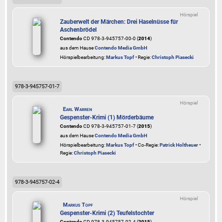
Hörspiel
Zauberwelt der Märchen: Drei Haselnüsse für
Aschenbrödel
Contendo
CD 978-3-945757-00-0 (
2014
)
aus dem Hause
Contendo Media GmbH
Hörspielbearbeitung:
Markus Topf
• Regie:
Christoph Piasecki
978-3-945757-01-7
Hörspiel
Earl Warren
Gespenster-Krimi (1) Mörderbäume
Contendo
CD 978-3-945757-01-7 (
2015
)
aus dem Hause
Contendo Media GmbH
Hörspielbearbeitung:
Markus Topf
• Co-Regie:
Patrick Holtheuer
•
Regie:
Christoph Piasecki
978-3-945757-02-4
Hörspiel
Markus Topf
Gespenster-Krimi (2) Teufelstochter
Contendo
CD 978-3-945757-02-4 (
2015
)