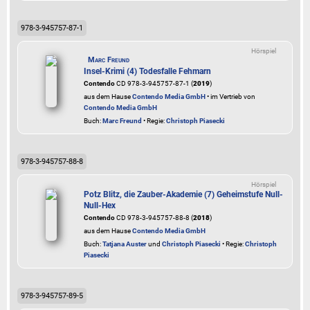
978-3-945757-87-1
Hörspiel
Marc Freund
Insel-Krimi (4) Todesfalle Fehmarn
Contendo
CD 978-3-945757-87-1 (
2019
)
aus dem Hause
Contendo Media GmbH
• im Vertrieb von
Contendo Media GmbH
Buch:
Marc Freund
• Regie:
Christoph Piasecki
978-3-945757-88-8
Hörspiel
Potz Blitz, die Zauber-Akademie (7) Geheimstufe Null-
Null-Hex
Contendo
CD 978-3-945757-88-8 (
2018
)
aus dem Hause
Contendo Media GmbH
Buch:
Tatjana Auster
und
Christoph Piasecki
• Regie:
Christoph
Piasecki
978-3-945757-89-5