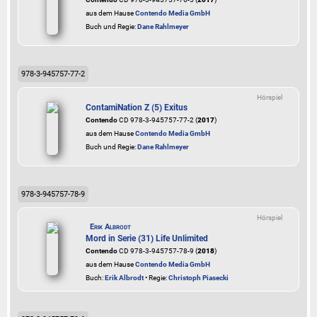
aus dem Hause
Contendo Media GmbH
Buch und Regie:
Dane Rahlmeyer
978-3-945757-77-2
Hörspiel
ContamiNation Z (5) Exitus
Contendo
CD 978-3-945757-77-2 (
2017
)
aus dem Hause
Contendo Media GmbH
Buch und Regie:
Dane Rahlmeyer
978-3-945757-78-9
Hörspiel
Erik Albrodt
Mord in Serie (31) Life Unlimited
Contendo
CD 978-3-945757-78-9 (
2018
)
aus dem Hause
Contendo Media GmbH
Buch:
Erik Albrodt
• Regie:
Christoph Piasecki