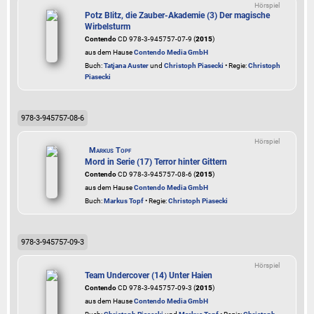
Hörspiel
Potz Blitz, die Zauber-Akademie (3) Der magische
Wirbelsturm
Contendo
CD 978-3-945757-07-9 (
2015
)
aus dem Hause
Contendo Media GmbH
Buch:
Tatjana Auster
und
Christoph Piasecki
• Regie:
Christoph
Piasecki
978-3-945757-08-6
Hörspiel
Markus Topf
Mord in Serie (17) Terror hinter Gittern
Contendo
CD 978-3-945757-08-6 (
2015
)
aus dem Hause
Contendo Media GmbH
Buch:
Markus Topf
• Regie:
Christoph Piasecki
978-3-945757-09-3
Hörspiel
Team Undercover (14) Unter Haien
Contendo
CD 978-3-945757-09-3 (
2015
)
aus dem Hause
Contendo Media GmbH