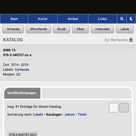
Start
Kartei
Artikel
Links
KATALOG
Zur Recherche
ISBN 13:
978-3-945757-xx-x
Zeit: 2014 - 2019
Labels:
Contendo
Medien: CD
Veröffentlichungen
Insg. 81 Einträge für diesen Katalog.
Sortierung nach:
Labels
•
Katalogen
•
Jahren
•
Titeln
978-3-945757-00-0