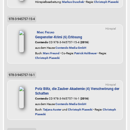
Hörspielbearbeitung:
Markus Duschek
• Regie:
Christoph Piasecki
978-3-945757-15-4
Hörspiel
Marc Freund
Gespenster-Krimi (6) Erlösung
Contendo
CD 978-3-945757-15-4 (
2016
)
aus dem Hause
Contendo Media GmbH
Buch:
Marc Freund
• Co-Regie:
Patrick Holtheuer
• Regie:
Christoph Piasecki
978-3-945757-16-1
Hörspiel
Potz Blitz, die Zauber-Akademie (4) Verschwörung der
Schatten
Contendo
CD 978-3-945757-16-1 (
2016
)
aus dem Hause
Contendo Media GmbH
Buch:
Tatjana Auster
und
Christoph Piasecki
• Regie:
Christoph
Piasecki