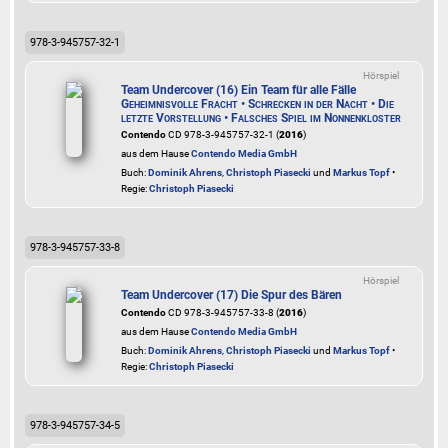
978-3-945757-32-1
Hörspiel
Team Undercover (16) Ein Team für alle Fälle
Geheimnisvolle Fracht • Schrecken in der Nacht • Die
letzte Vorstellung • Falsches Spiel im Nonnenkloster
Contendo
CD 978-3-945757-32-1 (
2016
)
aus dem Hause
Contendo Media GmbH
Buch:
Dominik Ahrens
,
Christoph Piasecki
und
Markus Topf
•
Regie:
Christoph Piasecki
978-3-945757-33-8
Hörspiel
Team Undercover (17) Die Spur des Bären
Contendo
CD 978-3-945757-33-8 (
2016
)
aus dem Hause
Contendo Media GmbH
Buch:
Dominik Ahrens
,
Christoph Piasecki
und
Markus Topf
•
Regie:
Christoph Piasecki
978-3-945757-34-5