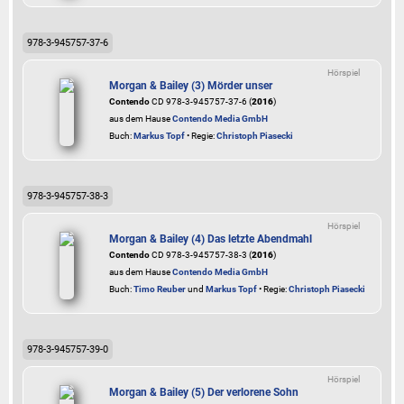
978-3-945757-37-6
Hörspiel
Morgan & Bailey (3) Mörder unser
Contendo
CD 978-3-945757-37-6 (
2016
)
aus dem Hause
Contendo Media GmbH
Buch:
Markus Topf
• Regie:
Christoph Piasecki
978-3-945757-38-3
Hörspiel
Morgan & Bailey (4) Das letzte Abendmahl
Contendo
CD 978-3-945757-38-3 (
2016
)
aus dem Hause
Contendo Media GmbH
Buch:
Timo Reuber
und
Markus Topf
• Regie:
Christoph Piasecki
978-3-945757-39-0
Hörspiel
Morgan & Bailey (5) Der verlorene Sohn