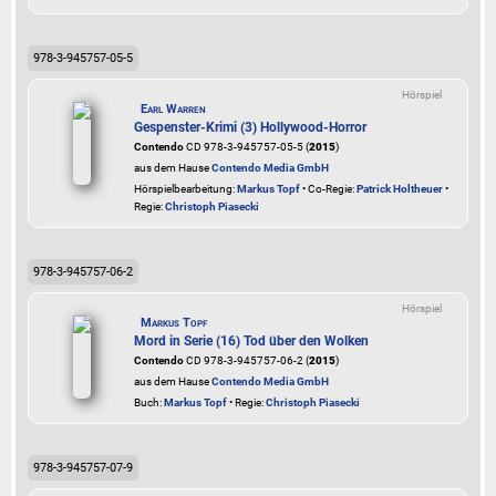
978-3-945757-05-5
Hörspiel
Earl Warren
Gespenster-Krimi (3) Hollywood-Horror
Contendo
CD 978-3-945757-05-5 (
2015
)
aus dem Hause
Contendo Media GmbH
Hörspielbearbeitung:
Markus Topf
• Co-Regie:
Patrick Holtheuer
•
Regie:
Christoph Piasecki
978-3-945757-06-2
Hörspiel
Markus Topf
Mord in Serie (16) Tod über den Wolken
Contendo
CD 978-3-945757-06-2 (
2015
)
aus dem Hause
Contendo Media GmbH
Buch:
Markus Topf
• Regie:
Christoph Piasecki
978-3-945757-07-9