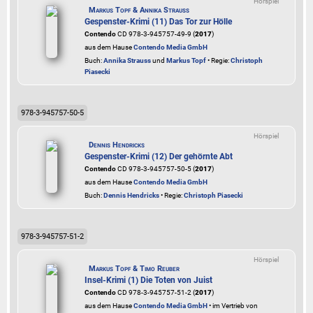
Hörspiel
Markus Topf & Annika Strauss
Gespenster-Krimi (11) Das Tor zur Hölle
Contendo
CD 978-3-945757-49-9 (
2017
)
aus dem Hause
Contendo Media GmbH
Buch:
Annika Strauss
und
Markus Topf
• Regie:
Christoph
Piasecki
978-3-945757-50-5
Hörspiel
Dennis Hendricks
Gespenster-Krimi (12) Der gehörnte Abt
Contendo
CD 978-3-945757-50-5 (
2017
)
aus dem Hause
Contendo Media GmbH
Buch:
Dennis Hendricks
• Regie:
Christoph Piasecki
978-3-945757-51-2
Hörspiel
Markus Topf & Timo Reuber
Insel-Krimi (1) Die Toten von Juist
Contendo
CD 978-3-945757-51-2 (
2017
)
aus dem Hause
Contendo Media GmbH
• im Vertrieb von