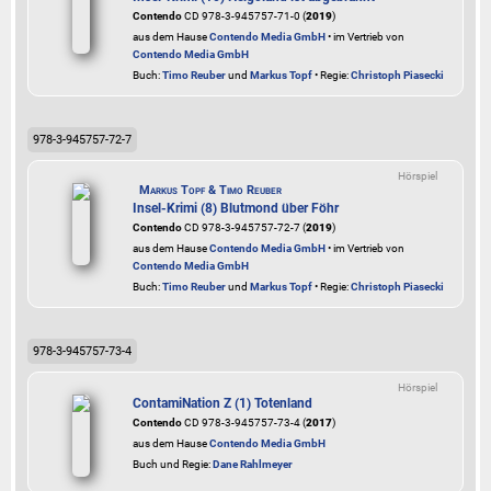
Contendo
CD 978-3-945757-71-0 (
2019
)
aus dem Hause
Contendo Media GmbH
• im Vertrieb von
Contendo Media GmbH
Buch:
Timo Reuber
und
Markus Topf
• Regie:
Christoph Piasecki
978-3-945757-72-7
Hörspiel
Markus Topf & Timo Reuber
Insel-Krimi (8) Blutmond über Föhr
Contendo
CD 978-3-945757-72-7 (
2019
)
aus dem Hause
Contendo Media GmbH
• im Vertrieb von
Contendo Media GmbH
Buch:
Timo Reuber
und
Markus Topf
• Regie:
Christoph Piasecki
978-3-945757-73-4
Hörspiel
ContamiNation Z (1) Totenland
Contendo
CD 978-3-945757-73-4 (
2017
)
aus dem Hause
Contendo Media GmbH
Buch und Regie:
Dane Rahlmeyer