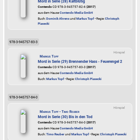
Mord in Serie (28) Kaltblütig
Contendo
CD 978-3-945757-82-6 (
2017
)
aus dem Hause
Contendo Media GmbH
Buch:
Dominik Ahrens
und
Markus Topf
• Regie:
Christoph
Piasecki
978-3-945757-83-3
Hörspiel
Markus Topf
Mord in Serie (29) Brennender Hass - Feuerengel 2
Contendo
CD 978-3-945757-83-3 (
2017
)
aus dem Hause
Contendo Media GmbH
Buch:
Markus Topf
• Regie:
Christoph Piasecki
978-3-945757-84-0
Hörspiel
Markus Topf • Timo Reuber
Mord in Serie (30) Bis in den Tod
Contendo
CD 978-3-945757-84-0 (
2017
)
aus dem Hause
Contendo Media GmbH
Buch:
Timo Reuber
und
Markus Topf
• Regie:
Christoph Piasecki