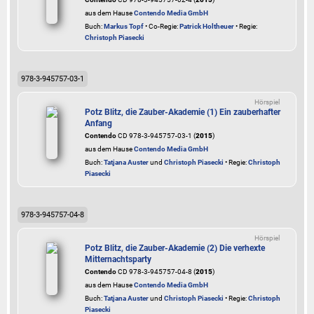
aus dem Hause
Contendo Media GmbH
Buch:
Markus Topf
• Co-Regie:
Patrick Holtheuer
• Regie:
Christoph Piasecki
978-3-945757-03-1
Hörspiel
Potz Blitz, die Zauber-Akademie (1) Ein zauberhafter
Anfang
Contendo
CD 978-3-945757-03-1 (
2015
)
aus dem Hause
Contendo Media GmbH
Buch:
Tatjana Auster
und
Christoph Piasecki
• Regie:
Christoph
Piasecki
978-3-945757-04-8
Hörspiel
Potz Blitz, die Zauber-Akademie (2) Die verhexte
Mitternachtsparty
Contendo
CD 978-3-945757-04-8 (
2015
)
aus dem Hause
Contendo Media GmbH
Buch:
Tatjana Auster
und
Christoph Piasecki
• Regie:
Christoph
Piasecki