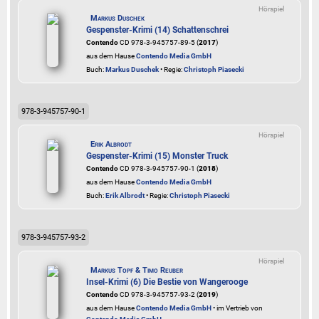
Hörspiel
Markus Duschek
Gespenster-Krimi (14) Schattenschrei
Contendo
CD 978-3-945757-89-5 (
2017
)
aus dem Hause
Contendo Media GmbH
Buch:
Markus Duschek
• Regie:
Christoph Piasecki
978-3-945757-90-1
Hörspiel
Erik Albrodt
Gespenster-Krimi (15) Monster Truck
Contendo
CD 978-3-945757-90-1 (
2018
)
aus dem Hause
Contendo Media GmbH
Buch:
Erik Albrodt
• Regie:
Christoph Piasecki
978-3-945757-93-2
Hörspiel
Markus Topf & Timo Reuber
Insel-Krimi (6) Die Bestie von Wangerooge
Contendo
CD 978-3-945757-93-2 (
2019
)
aus dem Hause
Contendo Media GmbH
• im Vertrieb von