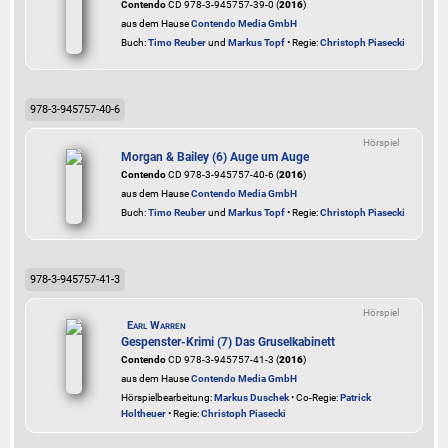
Contendo
CD 978-3-945757-39-0 (
2016
)
aus dem Hause
Contendo Media GmbH
Buch:
Timo Reuber
und
Markus Topf
• Regie:
Christoph Piasecki
978-3-945757-40-6
Hörspiel
Morgan & Bailey (6) Auge um Auge
Contendo
CD 978-3-945757-40-6 (
2016
)
aus dem Hause
Contendo Media GmbH
Buch:
Timo Reuber
und
Markus Topf
• Regie:
Christoph Piasecki
978-3-945757-41-3
Hörspiel
Earl Warren
Gespenster-Krimi (7) Das Gruselkabinett
Contendo
CD 978-3-945757-41-3 (
2016
)
aus dem Hause
Contendo Media GmbH
Hörspielbearbeitung:
Markus Duschek
• Co-Regie:
Patrick
Holtheuer
• Regie:
Christoph Piasecki