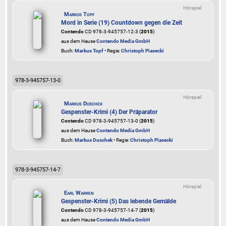
Hörspiel
Markus Topf
Mord in Serie (19) Countdown gegen die Zeit
Contendo
CD 978-3-945757-12-3 (
2015
)
aus dem Hause
Contendo Media GmbH
Buch:
Markus Topf
• Regie:
Christoph Piasecki
978-3-945757-13-0
Hörspiel
Markus Duschek
Gespenster-Krimi (4) Der Präparator
Contendo
CD 978-3-945757-13-0 (
2015
)
aus dem Hause
Contendo Media GmbH
Buch:
Markus Duschek
• Regie:
Christoph Piasecki
978-3-945757-14-7
Hörspiel
Earl Warren
Gespenster-Krimi (5) Das lebende Gemälde
Contendo
CD 978-3-945757-14-7 (
2015
)
aus dem Hause
Contendo Media GmbH