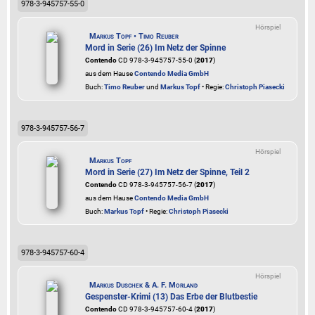
978-3-945757-55-0
Hörspiel
Markus Topf • Timo Reuber
Mord in Serie (26) Im Netz der Spinne
Contendo
CD 978-3-945757-55-0 (
2017
)
aus dem Hause
Contendo Media GmbH
Buch:
Timo Reuber
und
Markus Topf
• Regie:
Christoph Piasecki
978-3-945757-56-7
Hörspiel
Markus Topf
Mord in Serie (27) Im Netz der Spinne, Teil 2
Contendo
CD 978-3-945757-56-7 (
2017
)
aus dem Hause
Contendo Media GmbH
Buch:
Markus Topf
• Regie:
Christoph Piasecki
978-3-945757-60-4
Hörspiel
Markus Duschek & A. F. Morland
Gespenster-Krimi (13) Das Erbe der Blutbestie
Contendo
CD 978-3-945757-60-4 (
2017
)