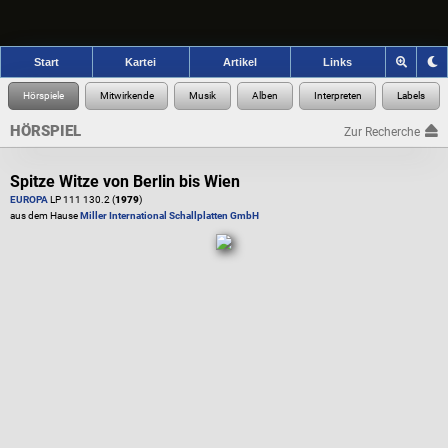
Start
Kartei
Artikel
Links
HÖRSPIEL
Zur Recherche
Spitze Witze von Berlin bis Wien
EUROPA
LP 111 130.2 (
1979
)
aus dem Hause
Miller International Schallplatten GmbH