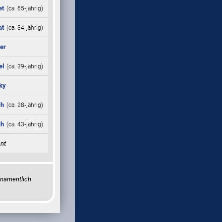
et
(ca. 65‑jährig)
at
(ca. 34‑jährig)
er
el
(ca. 39‑jährig)
ky
ch
(ca. 28‑jährig)
ch
(ca. 43‑jährig)
nt
 namentlich