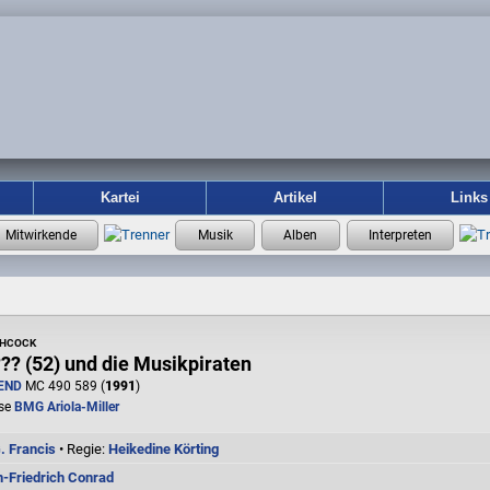
Kartei
Artikel
Links
chcock
??? (52) und die Musikpiraten
END
MC 490 589 (
1991
)
se
BMG Ariola-Miller
. Francis
• Regie:
Heikedine Körting
n-Friedrich Conrad