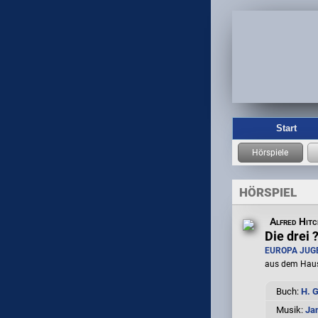
Start
HÖRSPIEL
Alfred Hit
Die drei 
EUROPA JUG
aus dem Hau
Buch:
H. G
Musik:
Ja