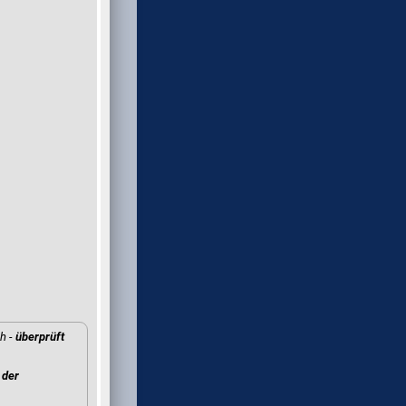
h -
überprüft
der