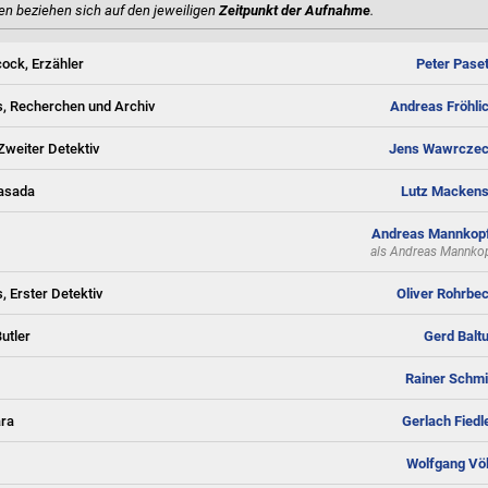
en beziehen sich auf den jeweiligen
Zeitpunkt der Aufnahme
.
cock, Erzähler
Peter Paset
, Recherchen und Archiv
Andreas Fröhli
Zweiter Detektiv
Jens Wawrcze
asada
Lutz Macken
Andreas Mannkop
als
Andreas Mannko
, Erster Detektiv
Oliver Rohrbe
utler
Gerd Balt
Rainer Schmi
ara
Gerlach Fiedl
Wolfgang Vö