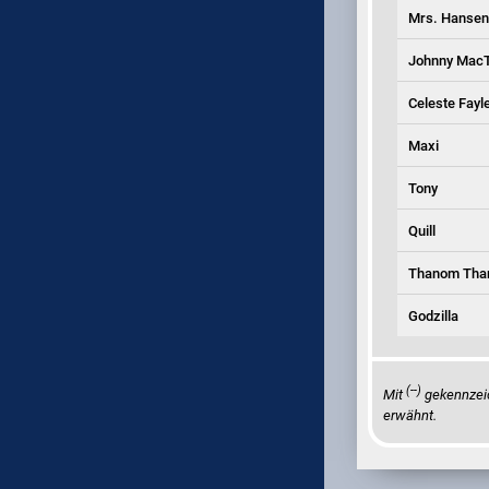
Mrs. Hansen
Johnny MacT
Celeste Fayl
Maxi
Tony
Quill
Thanom Than
Godzilla
(--)
Mit
gekennzeic
erwähnt.