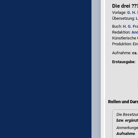
Die drei ?
Vorlage:
G. H.
Übersetzung:
L
Buch:
H. G. Fr
Redaktion:
And
Künstlerische
Produktion: Ei
Aufnahme:
ca.
Erstausgabe:
Rollen und Dars
Die Besetzun
bzw. ergänz
Anmerkungen
Aufnahme
.