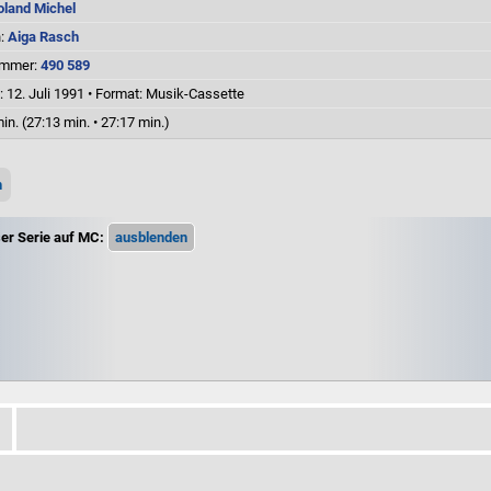
oland Michel
n:
Aiga Rasch
ummer:
490 589
 12. Juli 1991
•
Format: Musik-Cassette
in. (27:13 min. • 27:17 min.)
n
ser Serie auf MC: