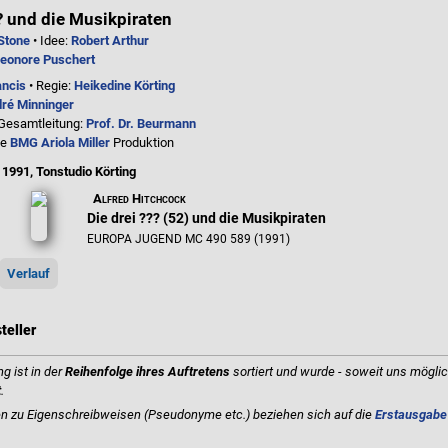
?? und die Musikpiraten
 Stone
• Idee:
Robert Arthur
eonore Puschert
ancis
• Regie:
Heikedine Körting
ré Minninger
 Gesamtleitung:
Prof. Dr. Beurmann
ne
BMG Ariola Miller
Produktion
 1991, Tonstudio Körting
Alfred Hitchcock
Die drei ??? (52) und die Musikpiraten
EUROPA JUGEND MC 490 589 (1991)
Verlauf
teller
g ist in der
Reihenfolge ihres Auftretens
sortiert und wurde - soweit uns möglic
t
.
 zu Eigenschreibweisen (Pseudonyme etc.) beziehen sich auf die
Erstausgabe