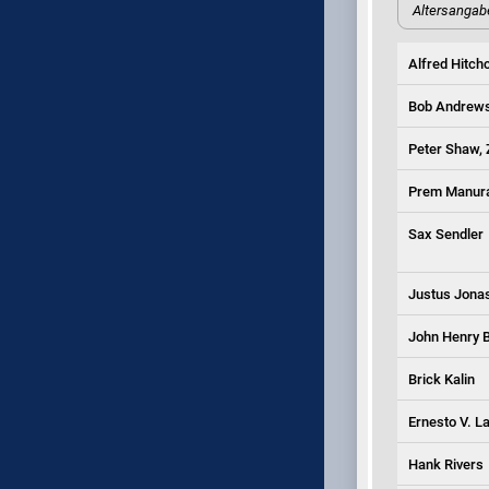
Altersangab
Alfred Hitch
Bob Andrews
Peter Shaw, 
Prem Manur
Sax Sendler
Justus Jonas
John Henry B
Brick Kalin
Ernesto V. L
Hank Rivers