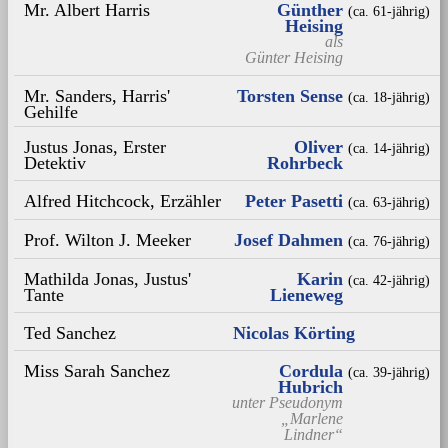
Mr. Albert Harris
Günther
(ca. 61‑jährig)
Heising
als
Günter Heising
Mr. Sanders, Harris'
Torsten Sense
(ca. 18‑jährig)
Gehilfe
Justus Jonas, Erster
Oliver
(ca. 14‑jährig)
Detektiv
Rohrbeck
Alfred Hitchcock, Erzähler
Peter Pasetti
(ca. 63‑jährig)
Prof. Wilton J. Meeker
Josef Dahmen
(ca. 76‑jährig)
Mathilda Jonas, Justus'
Karin
(ca. 42‑jährig)
Tante
Lieneweg
Ted Sanchez
Nicolas Körting
Miss Sarah Sanchez
Cordula
(ca. 39‑jährig)
Hubrich
unter Pseudonym
„Marlene
Lindner“