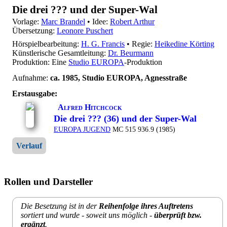
Die drei ??? und der Super-Wal
Vorlage:
Marc Brandel
• Idee:
Robert Arthur
Übersetzung:
Leonore Puschert
Hörspielbearbeitung:
H. G. Francis
• Regie:
Heikedine Körting
Künstlerische Gesamtleitung:
Dr. Beurmann
Produktion: Eine
Studio EUROPA
-Produktion
Aufnahme:
ca. 1985, Studio EUROPA, Agnesstraße
Erstausgabe:
Alfred Hitchcock
Die drei ??? (36) und der Super-Wal
EUROPA JUGEND
MC 515 936.9 (1985)
Verlauf
Rollen und Darsteller
Die Besetzung ist in der
Reihenfolge ihres Auftretens
sortiert und wurde - soweit uns möglich -
überprüft bzw.
ergänzt
.