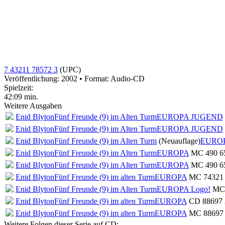
7 43211 78572 3
(UPC)
Veröffentlichung: 2002
•
Format: Audio-CD
Spielzeit:
42:09 min.
Weitere Ausgaben
Enid Blyton
Fünf Freunde (9) im Alten Turm
EUROPA JUGEND
Enid Blyton
Fünf Freunde (9) im Alten Turm
EUROPA JUGEND
Enid Blyton
Fünf Freunde (9) im Alten Turm
(Neuauflage)
EURO
Enid Blyton
Fünf Freunde (9) im Alten Turm
EUROPA
MC 490 65
Enid Blyton
Fünf Freunde (9) im Alten Turm
EUROPA
MC 490 65
Enid Blyton
Fünf Freunde (9) im alten Turm
EUROPA
MC 74321 1
Enid Blyton
Fünf Freunde (9) im Alten Turm
EUROPA Logo!
MC 
Enid Blyton
Fünf Freunde (9) im alten Turm
EUROPA
CD 88697 2
Enid Blyton
Fünf Freunde (9) im alten Turm
EUROPA
MC 88697 
Weitere Folgen dieser Serie auf CD: