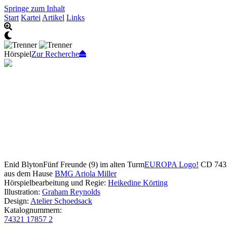
Springe zum Inhalt
Start
Kartei
Artikel
Links
Hörspiel
Zur Recherche
Enid Blyton
Fünf Freunde (9) im alten Turm
EUROPA Logo!
CD 7432
aus dem Hause
BMG Ariola Miller
Hörspielbearbeitung und Regie:
Heikedine Körting
Illustration:
Graham Reynolds
Design:
Atelier Schoedsack
Katalognummern:
74321 17857 2