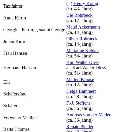
(--)
Henry König
Taxifahrer
(ca. 43‑jährig)
Ute Rohrbeck
Anne Kirrin
(ca. 17‑jährig)
Maud Ackermann
Georgina Kirrin, genannt George
(ca. 14‑jährig)
Oliver Rohrbeck
Julian Kirrin
(ca. 14‑jährig)
Marianne Kehlau
Frau Hansen
(ca. 54‑jährig)
Karl Walter Diess
Hermann Hansen
als
Karl-Walter Diess
(ca. 51‑jährig)
Marlen Krause
Elli
(ca. 12‑jährig)
Helga Bammert
Schäfersfrau
(ca. 58‑jährig)
F.-J. Steffens
Schäfer
(ca. 56‑jährig)
Andreas von der Meden
Verwalter Matthias
(ca. 36‑jährig)
Renate Pichler
Berta Thomas
(ca. 42‑jährig)