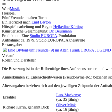
Wort
Musik
Hörspiel
Fünf Freunde im alten Turm
Ein Hörspiel nach
Enid Blyton
Hörspielbearbeitung und Regie:
Heikedine Körting
Künstlerische Gesamtleitung:
Dr. Beurmann
Produktion: Eine
Studio EUROPA
-Produktion
Aufnahme:
ca. 1979, Studio EUROPA, Agnesstraße
Erstausgabe:
Enid Blyton
Fünf Freunde (9) im Alten Turm
EUROPA JUGEND
Verlauf
Rollen und Darsteller
Die Besetzung ist in der
Reihenfolge ihres Auftretens
sortiert und wur
Anmerkungen zu Eigenschreibweisen (Pseudonyme etc.) beziehen sic
Altersangaben beziehen sich auf den jeweiligen
Zeitpunkt der Aufna
Lutz Mackensy
Erzähler
(ca. 35‑jährig)
Oliver Mink
Richard Kirrin, genannt Dick
(ca. 16‑jährig)