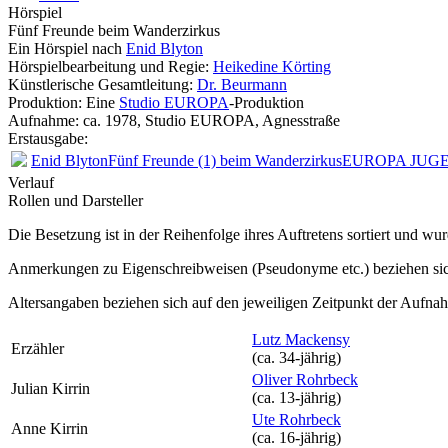
Hörspiel
Fünf Freunde beim Wanderzirkus
Ein Hörspiel nach
Enid Blyton
Hörspielbearbeitung und Regie:
Heikedine Körting
Künstlerische Gesamtleitung:
Dr. Beurmann
Produktion: Eine
Studio EUROPA
-Produktion
Aufnahme:
ca. 1978, Studio EUROPA, Agnesstraße
Erstausgabe:
Enid Blyton
Fünf Freunde (1) beim Wanderzirkus
EUROPA JUG
Verlauf
Rollen und Darsteller
Die Besetzung ist in der
Reihenfolge ihres Auftretens
sortiert und wur
Anmerkungen zu Eigenschreibweisen (Pseudonyme etc.) beziehen sic
Altersangaben beziehen sich auf den jeweiligen
Zeitpunkt der Aufna
Lutz Mackensy
Erzähler
(ca. 34‑jährig)
Oliver Rohrbeck
Julian Kirrin
(ca. 13‑jährig)
Ute Rohrbeck
Anne Kirrin
(ca. 16‑jährig)