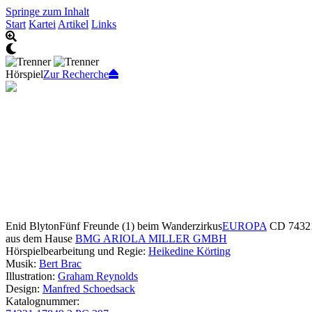
Springe zum Inhalt
Start
Kartei
Artikel
Links
Hörspiel
Zur Recherche
Enid Blyton
Fünf Freunde (1) beim Wanderzirkus
EUROPA
CD 74321
aus dem Hause
BMG ARIOLA MILLER GMBH
Hörspielbearbeitung und Regie:
Heikedine Körting
Musik:
Bert Brac
Illustration:
Graham Reynolds
Design:
Manfred Schoedsack
Katalognummer: