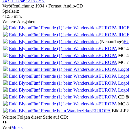
74321 17849 2 PC 297
Veröffentlichung: 1994
•
Format: Audio-CD
Spielzeit:
41:55 min.
Weitere Ausgaben
Enid Blyton
Fünf Freunde (1) beim Wanderzirkus
EUROPA JUG
Enid Blyton
Fünf Freunde (1) beim Wanderzirkus
EUROPA JUG
Enid Blyton
Fünf Freunde (1) beim Wanderzirkus
(Neuauflage)
E
Enid Blyton
Fünf Freunde (1) beim Wanderzirkus
EUROPA
MC 49
Enid Blyton
Fünf Freunde (1) beim Wanderzirkus
EUROPA
MC 49
Enid Blyton
Fünf Freunde (1) beim Wanderzirkus
EUROPA
MC 74
Enid Blyton
Fünf Freunde (1) beim Wanderzirkus
EUROPA Logo
Enid Blyton
Fünf Freunde (1) beim Wanderzirkus
EUROPA Logo
Enid Blyton
Fünf Freunde (1) beim Wanderzirkus
EUROPA Logo
Enid Blyton
Fünf Freunde (1) beim Wanderzirkus
EUROPA Logo
Enid Blyton
Fünf Freunde (1) beim Wanderzirkus
EUROPA
CD 88
Enid Blyton
Fünf Freunde (1) beim Wanderzirkus
EUROPA
MC 88
Enid Blyton
Fünf Freunde beim Wanderzirkus
EUROPA
Bild-LP 
Weitere Folgen dieser Serie auf CD:
Wort
Musik