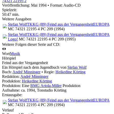
74321 22195 2
Veröffentlichung: Mai 1994
•
Format: Audio-CD
Spielzeit:
50:47 min.
Weitere Ausgaben
Stefan Wolf
TKKG (89) Feind aus der Vergangenheit
EUROPA
MC 74321 22195 4 PC 209 (1994)
Stefan Wolf
TKKG (89) Feind aus der Vergangenheit
EUROPA
Logo!
MC 74321 22195 4 PC 209 (1995)
Weitere Folgen dieser Serie auf CD:
Wort
Musik
Hörspiel
Feind aus der Vergangenheit
Ein Hörspiel nach dem Jugendbuch von
Stefan Wolf
Buch:
André Minninger
• Regie:
Heikedine Körting
Redaktion:
André Minninger
Produktion:
Heikedine Körting
Produktion: Eine
BMG Ariola-Miller
Produktion
Aufnahme:
ca. 1994, Tonstudio Körting
Erstausgabe:
Stefan Wolf
TKKG (89) Feind aus der Vergangenheit
EUROPA
MC 74321 22195 4 PC 209 (1994)
Verlauf