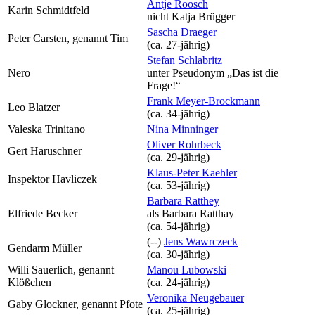
Antje Roosch
Karin Schmidtfeld
nicht
Katja Brügger
Sascha Draeger
Peter Carsten, genannt Tim
(ca. 27‑jährig)
Stefan Schlabritz
Nero
unter Pseudonym
„Das ist die
Frage!“
Frank Meyer-Brockmann
Leo Blatzer
(ca. 34‑jährig)
Valeska Trinitano
Nina Minninger
Oliver Rohrbeck
Gert Haruschner
(ca. 29‑jährig)
Klaus-Peter Kaehler
Inspektor Havliczek
(ca. 53‑jährig)
Barbara Ratthey
Elfriede Becker
als
Barbara Ratthay
(ca. 54‑jährig)
(--)
Jens Wawrczeck
Gendarm Müller
(ca. 30‑jährig)
Willi Sauerlich, genannt
Manou Lubowski
Klößchen
(ca. 24‑jährig)
Veronika Neugebauer
Gaby Glockner, genannt Pfote
(ca. 25‑jährig)