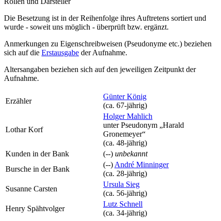
Rollen und Darsteller
Die Besetzung ist in der
Reihenfolge ihres Auftretens
sortiert und
wurde - soweit uns möglich -
überprüft bzw. ergänzt
.
Anmerkungen zu Eigenschreibweisen (Pseudonyme etc.) beziehen
sich auf die
Erstausgabe
der Aufnahme
.
Altersangaben beziehen sich auf den jeweiligen
Zeitpunkt der
Aufnahme
.
Günter König
Erzähler
(ca. 67‑jährig)
Holger Mahlich
unter Pseudonym
„Harald
Lothar Korf
Gronemeyer“
(ca. 48‑jährig)
Kunden in der Bank
(--)
unbekannt
(--)
André Minninger
Bursche in der Bank
(ca. 28‑jährig)
Ursula Sieg
Susanne Carsten
(ca. 56‑jährig)
Lutz Schnell
Henry Spähtvolger
(ca. 34‑jährig)