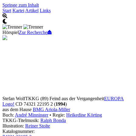
Springe zum Inhalt
Start
Kartei
Artikel
Links
Hörspiel
Zur Recherche
Stefan Wolf
TKKG (89) Feind aus der Vergangenheit
EUROPA
Logo!
CD 74321 22195 2 (
1994
)
aus dem Hause
BMG Ariola-Miller
Buch:
André Minninger
• Regie:
Heikedine Körting
TKKG-Titelmusik:
Ralph Bonda
Illustration:
Reiner Stolte
Katalognummer: