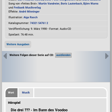
Song von »Fettes Brot«:
Martin Vandreier
,
Boris Lauterbach
,
Björn Warns
und
Freibank Musikverlag
Effekte:
André Minninger
Illustration:
Aiga Rasch
Katalognummer:
74321 54761 2
Veröffentlichung: 9. März 1998
•
Format: Audio-CD
Spielzeit:
76:48 min.
Weitere Ausgaben
Weitere Folgen dieser Serie auf CD:
Wort
Musik
Hörspiel
Die drei ??? - Im Bann des Voodoo