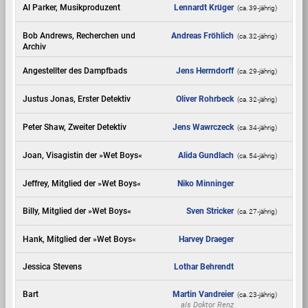
Al Parker, Musikproduzent
Lennardt Krüger
(ca. 39‑jährig)
Bob Andrews, Recherchen und
Andreas Fröhlich
(ca. 32‑jährig)
Archiv
Angestellter des Dampfbads
Jens Herrndorff
(ca. 29‑jährig)
Justus Jonas, Erster Detektiv
Oliver Rohrbeck
(ca. 32‑jährig)
Peter Shaw, Zweiter Detektiv
Jens Wawrczeck
(ca. 34‑jährig)
Joan, Visagistin der »Wet Boys«
Alida Gundlach
(ca. 54‑jährig)
Jeffrey, Mitglied der »Wet Boys«
Niko Minninger
Billy, Mitglied der »Wet Boys«
Sven Stricker
(ca. 27‑jährig)
Hank, Mitglied der »Wet Boys«
Harvey Draeger
Jessica Stevens
Lothar Behrendt
Bart
Martin Vandreier
(ca. 23‑jährig)
als
Doktor Renz