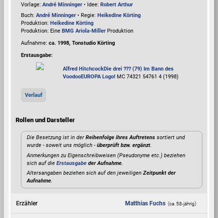
Vorlage:
André Minninger
• Idee:
Robert Arthur
Buch:
André Minninger
• Regie:
Heikedine Körting
Produktion:
Heikedine Körting
Produktion: Eine
BMG Ariola-Miller
Produktion
Aufnahme:
ca. 1998, Tonstudio Körting
Erstausgabe:
Alfred Hitchcock
Die drei ??? (79) Im Bann des
Voodoo
EUROPA Logo!
MC 74321 54761 4 (1998)
Verlauf
Rollen und Darsteller
Die Besetzung ist in der
Reihenfolge ihres Auftretens
sortiert und
wurde - soweit uns möglich -
überprüft bzw. ergänzt
.
Anmerkungen zu Eigenschreibweisen (Pseudonyme etc.) beziehen
sich auf die
Erstausgabe
der Aufnahme
.
Altersangaben beziehen sich auf den jeweiligen
Zeitpunkt der
Aufnahme
.
Erzähler
Matthias Fuchs
(ca. 58‑jährig)