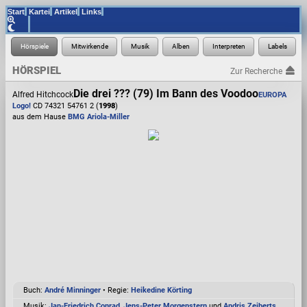
Start
Kartei
Artikel
Links
HÖRSPIEL
Zur Recherche
Die drei ??? (79) Im Bann des Voodoo
Alfred Hitchcock
EUROPA
Logo!
CD 74321 54761 2 (
1998
)
aus dem Hause
BMG Ariola-Miller
Buch:
André Minninger
• Regie:
Heikedine Körting
Musik:
Jan-Friedrich Conrad
,
Jens-Peter Morgenstern
und
Andris Zeiberts