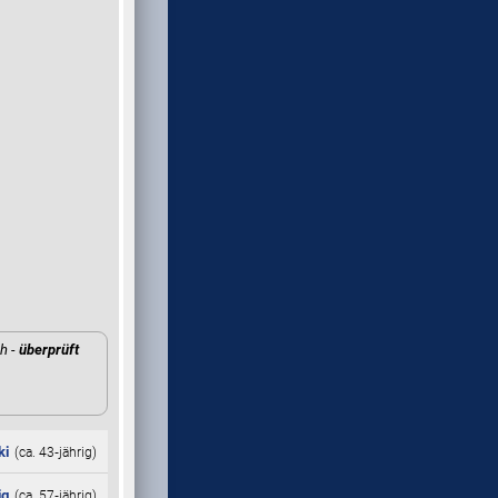
h -
überprüft
ki
(ca. 43‑jährig)
ig
(ca. 57‑jährig)