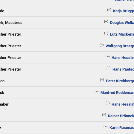
(--)
ado
Katja Brügg
(--)
ark, Macabros
Douglas Welb
(--)
cher Priester
Lutz Macken
(--)
cher Priester
Wolfgang Draeg
(--)
cher Priester
Hans Hessli
(--)
cher Priester
Hans Paets
(--)
ton
Peter Kirchberg
(--)
ick
Manfred Reddema
(--)
haker
Hans Hessli
(--)
Reiner Brönne
(--)
y
Karin Rasena