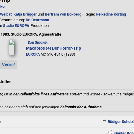
-Trip
ker
 Welbat
,
Katja Brügger
und
Bertram von Boxberg
• Regie:
Heikedine Körting
 Gesamtleitung:
Dr. Beurmann
ne
Studio EUROPA
-Produktion
 1983, Studio EUROPA, Agnesstraße
Dan Shocker
Macabros (4) Der Horror-Trip
EUROPA
MC 516 454.0 (1983)
Verlauf
teller
g ist in der
Reihenfolge ihres Auftretens
sortiert und wurde - soweit uns möglic
t
.
en beziehen sich auf den jeweiligen
Zeitpunkt der Aufnahme
.
(--)
r
Rüdiger Schulz
(--)
Günter Kön