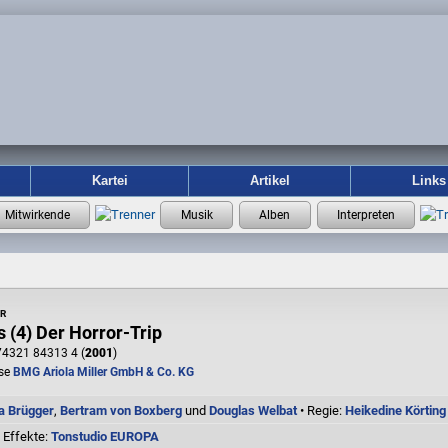
Kartei
Artikel
Links
r
 (4) Der Horror-Trip
4321 84313 4 (
2001
)
se
BMG Ariola Miller GmbH & Co. KG
a Brügger
,
Bertram von Boxberg
und
Douglas Welbat
• Regie:
Heikedine Körting
 Effekte:
Tonstudio EUROPA