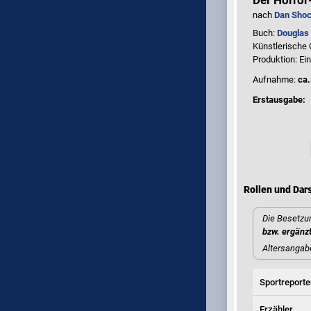
Der Horror
nach
Dan Shoc
Buch:
Douglas
Künstlerische
Produktion: Ei
Aufnahme:
ca.
Erstausgabe:
Rollen und Dars
Die Besetzun
bzw. ergänz
Altersangab
Sportreporte
Erzähler