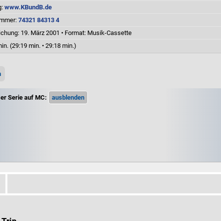
g:
www.KBundB.de
ummer:
74321 84313 4
ichung: 19. März 2001
•
Format: Musik-Cassette
in. (29:19 min. • 29:18 min.)
n
ser Serie auf MC: