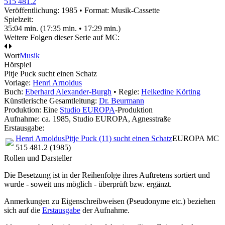
515 481.2
Veröffentlichung: 1985
•
Format: Musik-Cassette
Spielzeit:
35:04 min. (17:35 min. • 17:29 min.)
Weitere Folgen dieser Serie auf MC:
Wort
Musik
Hörspiel
Pitje Puck sucht einen Schatz
Vorlage:
Henri Arnoldus
Buch:
Eberhard Alexander-Burgh
• Regie:
Heikedine Körting
Künstlerische Gesamtleitung:
Dr. Beurmann
Produktion: Eine
Studio EUROPA
-Produktion
Aufnahme:
ca. 1985, Studio EUROPA, Agnesstraße
Erstausgabe:
Henri Arnoldus
Pitje Puck (11) sucht einen Schatz
EUROPA MC
515 481.2 (1985)
Rollen und Darsteller
Die Besetzung ist in der
Reihenfolge ihres Auftretens
sortiert und
wurde - soweit uns möglich -
überprüft bzw. ergänzt
.
Anmerkungen zu Eigenschreibweisen (Pseudonyme etc.) beziehen
sich auf die
Erstausgabe
der Aufnahme
.