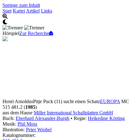
Springe zum Inhalt
Start
Kartei
Artikel
Links
Hörspiel
Zur Recherche
Henri Arnoldus
Pitje Puck (11) sucht einen Schatz
EUROPA
MC
515 481.2 (
1985
)
aus dem Hause
Miller International Schallplatten GmbH
Buch:
Eberhard Alexander-Burgh
• Regie:
Heikedine Körting
Musik:
Phil Moss
Illustration:
Peter Wrobel
Katalognummer: