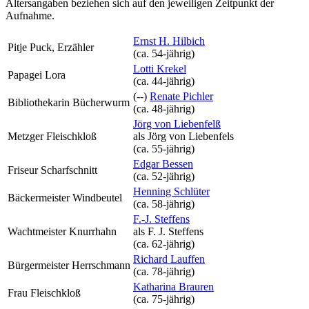
Altersangaben beziehen sich auf den jeweiligen
Zeitpunkt der
Aufnahme
.
Ernst H. Hilbich
Pitje Puck, Erzähler
(ca. 54‑jährig)
Lotti Krekel
Papagei Lora
(ca. 44‑jährig)
(--)
Renate Pichler
Bibliothekarin Bücherwurm
(ca. 48‑jährig)
Jörg von Liebenfelß
Metzger Fleischkloß
als
Jörg von Liebenfels
(ca. 55‑jährig)
Edgar Bessen
Friseur Scharfschnitt
(ca. 52‑jährig)
Henning Schlüter
Bäckermeister Windbeutel
(ca. 58‑jährig)
F.-J. Steffens
Wachtmeister Knurrhahn
als
F. J. Steffens
(ca. 62‑jährig)
Richard Lauffen
Bürgermeister Herrschmann
(ca. 78‑jährig)
Katharina Brauren
Frau Fleischkloß
(ca. 75‑jährig)