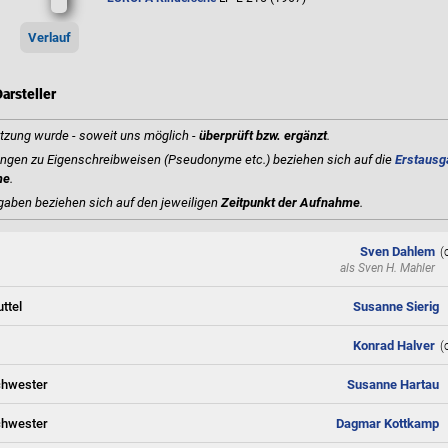
Verlauf
arsteller
tzung wurde - soweit uns möglich -
überprüft bzw. ergänzt
.
gen zu Eigenschreibweisen (Pseudonyme etc.) beziehen sich auf die
Erstausg
me
.
gaben beziehen sich auf den jeweiligen
Zeitpunkt der Aufnahme
.
Sven Dahlem
(
als
Sven H. Mahler
ttel
Susanne Sierig
Konrad Halver
(
chwester
Susanne Hartau
chwester
Dagmar Kottkamp