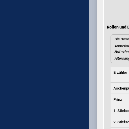
Rollen und D
Die Bese
Anmerkun
Aufnah
Altersan
Erzähler
Aschenpu
Prinz
1. Stiefs
2. Stiefs