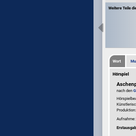
Weitere Teile d
Wort
Mu
Hörspiel
Aschenp
nach den
G
Hörspielbe
Künstleris
Produktion
Aufnahme
Erstausgab