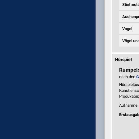
Stiefmutt
Aschenpu
Vogel
Vögel un
Hörspiel
Rumpels
nach den
G
Hörspielbe
Künstleris
Produktion
Aufnahme
Erstausgab