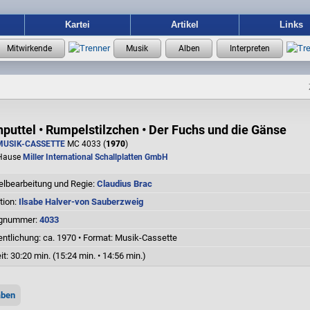
Kartei
Artikel
Links
puttel • Rumpelstilzchen • Der Fuchs und die Gänse
MUSIK-CASSETTE
MC 4033 (
1970
)
Hause
Miller International Schallplatten GmbH
elbearbeitung und Regie:
Claudius Brac
ation:
Ilsabe Halver-von Sauberzweig
ognummer:
4033
entlichung: ca. 1970
•
Format: Musik-Cassette
it:
30:20 min. (15:24 min. • 14:56 min.)
aben