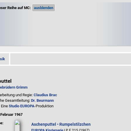
ieser Reihe auf MC:
sik
uttel
ebrüdern Grimm
arbeitung und Regie:
Claudius Brac
che Gesamtleitung:
Dr. Beurmann
: Eine
Studio EUROPA
-Produktion
:
Februar 1967
e:
Aschenputtel • Rumpelstilzchen
EUROPA Kinderserie
LP E 215 (1967)