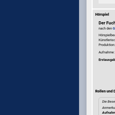
Hörspiel
Der Fuc
nach den
G
Hörspielbe
Künstleris
Produktion
Aufnahme
Erstausgab
Rollen und D
Die Bese
Anmerkun
Aufnah