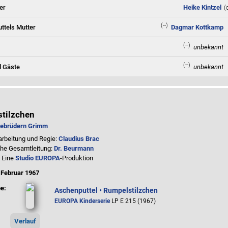
er
Heike Kintzel
(
(--)
ttels Mutter
Dagmar Kottkamp
(--)
unbekannt
(--)
d Gäste
unbekannt
tilzchen
ebrüdern Grimm
arbeitung und Regie:
Claudius Brac
che Gesamtleitung:
Dr. Beurmann
: Eine
Studio EUROPA
-Produktion
:
Februar 1967
e:
Aschenputtel • Rumpelstilzchen
EUROPA Kinderserie
LP E 215 (1967)
Verlauf