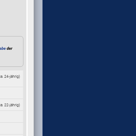
abe
der
ca. 24‑jährig)
ca. 22‑jährig)