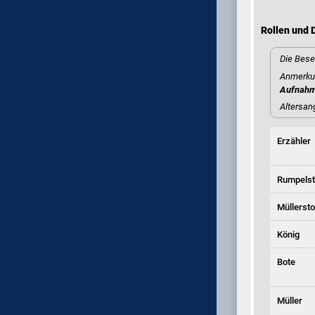
Rollen und D
Die Bese
Anmerkun
Aufnah
Altersan
Erzähler
Rumpelst
Müllersto
König
Bote
Müller