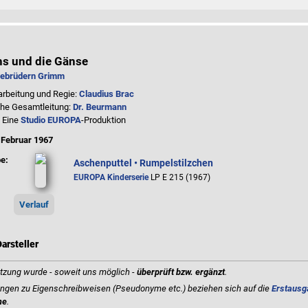
hs und die Gänse
ebrüdern Grimm
arbeitung und Regie:
Claudius Brac
che Gesamtleitung:
Dr. Beurmann
: Eine
Studio EUROPA
-Produktion
:
Februar 1967
e:
Aschenputtel • Rumpelstilzchen
EUROPA Kinderserie
LP E 215 (1967)
Verlauf
arsteller
tzung wurde - soweit uns möglich -
überprüft bzw. ergänzt
.
gen zu Eigenschreibweisen (Pseudonyme etc.) beziehen sich auf die
Erstausg
me
.