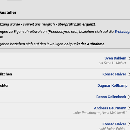
arsteller
tzung wurde - soweit uns möglich -
überprüft bzw. ergänzt
.
gen zu Eigenschreibweisen (Pseudonyme etc.) beziehen sich auf die
Erstausg
me
.
gaben beziehen sich auf den jeweiligen
Zeitpunkt der Aufnahme
.
Sven Dahlem
(
als
Sven H. Mahler
ilzchen
Konrad Halver
(
chter
Dagmar Kottkamp
Benno Gellenbeck
(
Andreas Beurmann
(
unter Pseudonym
„Hans Meinhardt“
Konrad Halver
(
nicht
Heinz Fabian