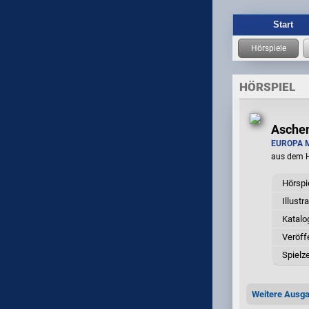
Start
HÖRSPIEL
Aschen
EUROPA 
aus dem 
Hörspi
Illustr
Katal
Veröff
Spielze
Weitere Ausg