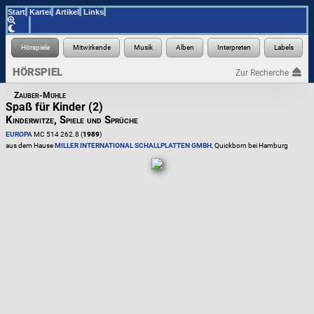
Start
Kartei
Artikel
Links
HÖRSPIEL
Zur Recherche
Zauber-Mühle
Spaß für Kinder (2)
Kinderwitze, Spiele und Sprüche
EUROPA
MC 514 262.8 (
1989
)
aus dem Hause
MILLER INTERNATIONAL SCHALLPLATTEN GMBH
, Quickborn bei Hamburg