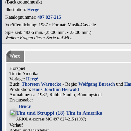
(Backgroundmusik)
Illustration:
Hergé
Katalognummer:
497 827-215
Veröffentlichung: 1987
•
Format: Musik-Cassette
Spielzeit:
48:06 min. (25:06 min. • 23:00 min.)
Weitere Folgen dieser Serie auf MC:
Wort
Hörspiel
Tim in Amerika
Vorlage:
Hergé
Buch:
Thorsten Warnecke
• Regie:
Wolfgang Buresch
und
Ha
Produktion:
Hans-Joachim Herwald
Aufnahme:
ca. 1987, Rabbit Studio, Bönningstedt
Erstausgabe:
Hergé
Tim und Struppi (18) Tim in Amerika
ARIOLA express MC 497 827-215 (1987)
Verlauf
Rollen und Darsteller