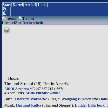
Start
Kartei
Artikel
Links
Hörspiel
Zur Recherche
Hergé
Tim und Struppi (18) Tim in Amerika
ARIOLA express
MC 497 827-215 (
1987
)
aus dem Hause
Ariola-Eurodisc GmbH
Buch:
Thorsten Warnecke
• Regie:
Wolfgang Buresch
und
Hans
Musik:
Hartmut Kulka
(„Tim und Struppi"),
Ludger Billerbeck
(