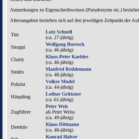
Anmerkungen zu Eigenschreibweisen (Pseudonyme etc.) beziehen
Altersangaben beziehen sich auf den jeweiligen
Zeitpunkt der A
Lutz Schnell
Tim
(ca. 27‑jährig)
Wolfgang Buresch
Struppi
(ca. 46‑jährig)
Klaus-Peter Kaehler
Charly
(ca. 46‑jährig)
Manfred Reddemann
Smiles
(ca. 48‑jährig)
Volker Model
Polizist
(ca. 44‑jährig)
Lothar Grützner
Häuptling
(ca. 61‑jährig)
Peter Weis
Zugführer
als
Peter Weiss
(ca. 49‑jährig)
Klaus Dittmann
Detektiv
(ca. 48‑jährig)
Konrad Halver