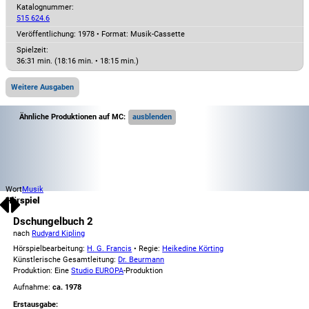
Katalognummer:
515 624.6
Veröffentlichung: 1978
•
Format: Musik-Cassette
Spielzeit:
36:31 min. (18:16 min. • 18:15 min.)
Weitere Ausgaben
Ähnliche Produktionen auf MC:
Wort
Musik
Hörspiel
Dschungelbuch 2
nach
Rudyard Kipling
Hörspielbearbeitung:
H. G. Francis
• Regie:
Heikedine Körting
Künstlerische Gesamtleitung:
Dr. Beurmann
Produktion: Eine
Studio EUROPA
-Produktion
Aufnahme:
ca. 1978
Erstausgabe: