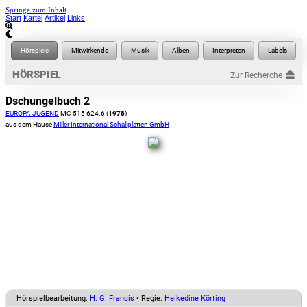
Springe zum Inhalt
Start
Kartei
Artikel
Links
HÖRSPIEL
Zur Recherche
Dschungelbuch 2
EUROPA JUGEND
MC 515 624.6 (
1978
)
aus dem Hause
Miller International Schallplatten GmbH
Hörspielbearbeitung:
H. G. Francis
• Regie:
Heikedine Körting