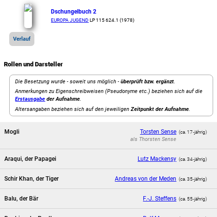
Dschungelbuch 2
EUROPA JUGEND
LP 115 624.1 (1978)
Verlauf
Rollen und Darsteller
Die Besetzung wurde - soweit uns möglich -
überprüft bzw. ergänzt
.
Anmerkungen zu Eigenschreibweisen (Pseudonyme etc.) beziehen sich auf die
Erstausgabe
der Aufnahme
.
Altersangaben beziehen sich auf den jeweiligen
Zeitpunkt der Aufnahme
.
Mogli
Torsten Sense
(ca. 17‑jährig)
als
Thorsten Sense
Araqui, der Papagei
Lutz Mackensy
(ca. 34‑jährig)
Schir Khan, der Tiger
Andreas von der Meden
(ca. 35‑jährig)
Balu, der Bär
F.-J. Steffens
(ca. 55‑jährig)