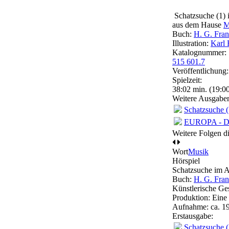
Schatzsuche (1) 
aus dem Hause
M
Buch:
H. G. Fran
Illustration:
Karl 
Katalognummer:
515 601.7
Veröffentlichung
Spielzeit:
38:02 min. (19:00
Weitere Ausgabe
Schatzsuche (
EUROPA - Die
Weitere Folgen d
Wort
Musik
Hörspiel
Schatzsuche im A
Buch:
H. G. Fran
Künstlerische Ge
Produktion: Eine
Aufnahme:
ca. 1
Erstausgabe:
Schatzsuche (