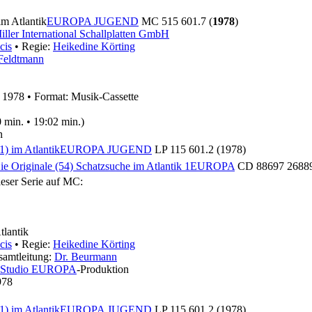
im Atlantik
EUROPA JUGEND
MC 515 601.7 (
1978
)
iller International Schallplatten GmbH
cis
• Regie:
Heikedine Körting
Feldtmann
: 1978
•
Format: Musik-Cassette
 min. • 19:02 min.)
n
1) im Atlantik
EUROPA JUGEND
LP 115 601.2 (1978)
 Originale (54) Schatzsuche im Atlantik 1
EUROPA
CD 88697 26889
ieser Serie auf MC:
tlantik
cis
• Regie:
Heikedine Körting
samtleitung:
Dr. Beurmann
Studio EUROPA
-Produktion
978
1) im Atlantik
EUROPA JUGEND
LP 115 601.2 (1978)