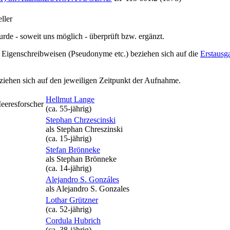
ller
rde - soweit uns möglich -
überprüft bzw. ergänzt
.
igenschreibweisen (Pseudonyme etc.) beziehen sich auf die
Erstausg
ziehen sich auf den jeweiligen
Zeitpunkt der Aufnahme
.
Hellmut Lange
eeresforscher
(ca. 55‑jährig)
Stephan Chrzescinski
als
Stephan Chreszinski
(ca. 15‑jährig)
Stefan Brönneke
als
Stephan Brönneke
(ca. 14‑jährig)
Alejandro S. Gonzáles
als
Alejandro S. Gonzales
Lothar Grützner
(ca. 52‑jährig)
Cordula Hubrich
(ca. 38‑jährig)