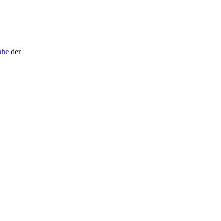
abe
der