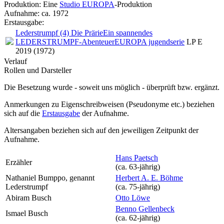
Produktion: Eine
Studio EUROPA
-Produktion
Aufnahme:
ca. 1972
Erstausgabe:
Lederstrumpf (4) Die Prärie
Ein spannendes
LEDERSTRUMPF-Abenteuer
EUROPA jugendserie
LP E
2019 (1972)
Verlauf
Rollen und Darsteller
Die Besetzung wurde - soweit uns möglich -
überprüft bzw. ergänzt
.
Anmerkungen zu Eigenschreibweisen (Pseudonyme etc.) beziehen
sich auf die
Erstausgabe
der Aufnahme
.
Altersangaben beziehen sich auf den jeweiligen
Zeitpunkt der
Aufnahme
.
Hans Paetsch
Erzähler
(ca. 63‑jährig)
Nathaniel Bumppo, genannt
Herbert A. E. Böhme
Lederstrumpf
(ca. 75‑jährig)
Abiram Busch
Otto Löwe
Benno Gellenbeck
Ismael Busch
(ca. 62‑jährig)