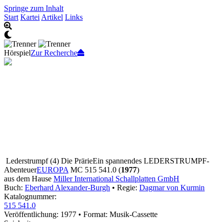
Springe zum Inhalt
Start
Kartei
Artikel
Links
Hörspiel
Zur Recherche
Lederstrumpf (4) Die Prärie
Ein spannendes LEDERSTRUMPF-
Abenteuer
EUROPA
MC 515 541.0 (
1977
)
aus dem Hause
Miller International Schallplatten GmbH
Buch:
Eberhard Alexander-Burgh
• Regie:
Dagmar von Kurmin
Katalognummer:
515 541.0
Veröffentlichung: 1977
•
Format: Musik-Cassette