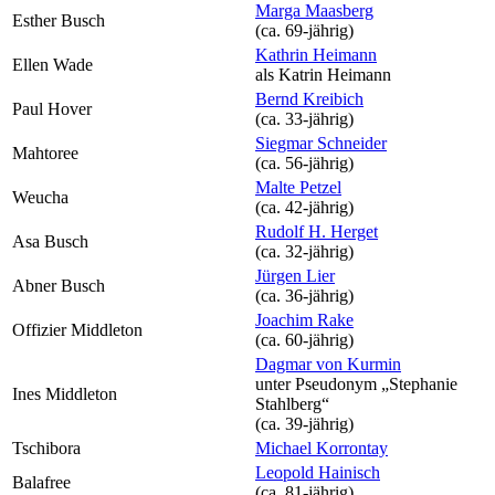
Marga Maasberg
Esther Busch
(ca. 69‑jährig)
Kathrin Heimann
Ellen Wade
als
Katrin Heimann
Bernd Kreibich
Paul Hover
(ca. 33‑jährig)
Siegmar Schneider
Mahtoree
(ca. 56‑jährig)
Malte Petzel
Weucha
(ca. 42‑jährig)
Rudolf H. Herget
Asa Busch
(ca. 32‑jährig)
Jürgen Lier
Abner Busch
(ca. 36‑jährig)
Joachim Rake
Offizier Middleton
(ca. 60‑jährig)
Dagmar von Kurmin
unter Pseudonym
„Stephanie
Ines Middleton
Stahlberg“
(ca. 39‑jährig)
Tschibora
Michael Korrontay
Leopold Hainisch
Balafree
(ca. 81‑jährig)