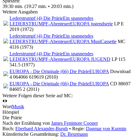
Spielzeit:
39:30 min. (19:27 min. • 20:03 min.)
Weitere Ausgaben
Lederstrumpf (4) Die Prärie
Ein spannendes
LEDERSTRUMPF-Abenteuer
EUROPA jugendserie
LP E
2019 (1972)
Lederstrumpf (4) Die Prärie
Ein spannendes
LEDERSTRUMPF-Abenteuer
EUROPA MusiCassette
MC
4116 (1973)
Lederstrumpf (4) Die Prärie
Ein spannendes
LEDERSTRUMPF-Abenteuer
EUROPA JUGEND
LP 115
541.5 (1977)
EUROPA - Die Originale (66) Die Prärie
EUROPA
Download
4 064066 619619 (2010)
EUROPA - Die Originale (66) Die Prärie
EUROPA
CD 88697
84605 2 (2011)
Weitere Folgen dieser Serie auf MC:
Wort
Musik
Hörspiel
Die Prärie
Nach der Erzählung von
James Fenimore Cooper
Buch:
Eberhard Alexander-Burgh
• Regie:
Dagmar von Kurmin
Künstlerische Gesamtleitung:
Dr. Beurmann