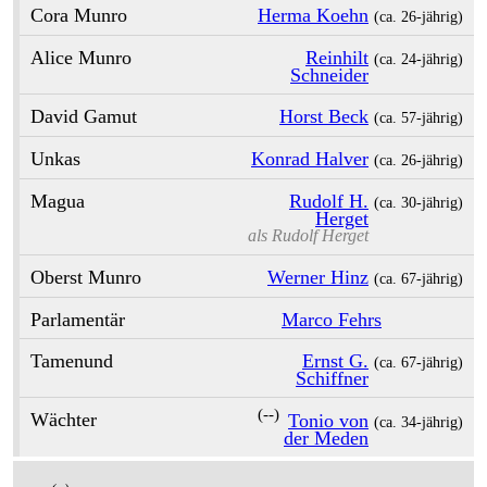
Cora Munro
Herma Koehn
(ca. 26‑jährig)
Alice Munro
Reinhilt
(ca. 24‑jährig)
Schneider
David Gamut
Horst Beck
(ca. 57‑jährig)
Unkas
Konrad Halver
(ca. 26‑jährig)
Magua
Rudolf H.
(ca. 30‑jährig)
Herget
als
Rudolf Herget
Oberst Munro
Werner Hinz
(ca. 67‑jährig)
Parlamentär
Marco Fehrs
Tamenund
Ernst G.
(ca. 67‑jährig)
Schiffner
(--)
Wächter
Tonio von
(ca. 34‑jährig)
der Meden