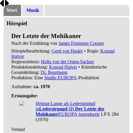
Wort
Musik
Hörspiel
Der Letzte der Mohikaner
Nach der Erzählung von
James Fenimore Cooper
Hörspielbearbeitung:
Gerd von Hasler
• Regie:
Konrad
Halver
Regieassistenz:
Hella von der Osten-Sacken
Produktionsleitung:
Konrad Halver
• Künstlerische
Gesamtleitung:
Dr. Beurmann
Produktion: Eine
Studio EUROPA
-Produktion
Aufnahme:
ca. 1970
Erstausgabe:
Helmut Lange als Lederstrumpf
in
Lederstrumpf (2) Der Letzte der
Mohikaner
EUROPA jugendserie
LP E 284
(1970)
Verlauf