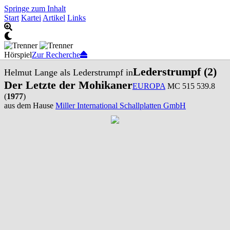
Springe zum Inhalt
Start
Kartei
Artikel
Links
Hörspiel
Zur Recherche
Lederstrumpf (2)
Helmut Lange als Lederstrumpf in
Der Letzte der Mohikaner
EUROPA
MC 515 539.8
(
1977
)
aus dem Hause
Miller International Schallplatten GmbH