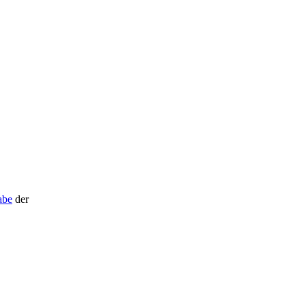
abe
der