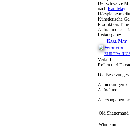
Der schwarze Mu
nach
Karl May
Hörspielbearbeit
Künstlerische Ge
Produktion: Eine
Aufnahme:
ca. 1
Erstausgabe:
Karl May
Winnetou I,
EUROPA JUG
Verlauf
Rollen und Darste
Die Besetzung wu
Anmerkungen zu E
Aufnahme
.
Altersangaben be
Old Shatterhand,
Winnetou