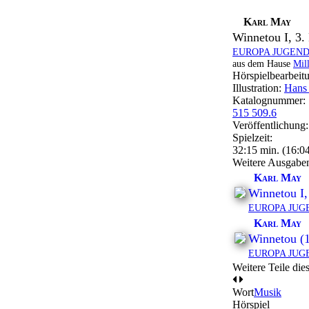
Karl May
Winnetou I, 3.
EUROPA JUGEN
aus dem Hause
Mil
Hörspielbearbeit
Illustration:
Hans 
Katalognummer:
515 509.6
Veröffentlichung
Spielzeit:
32:15 min. (16:04
Weitere Ausgabe
Karl May
Winnetou I,
EUROPA JUG
Karl May
Winnetou (1
EUROPA JUG
Weitere Teile die
Wort
Musik
Hörspiel