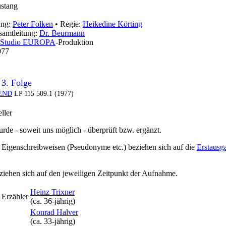
stang
ung:
Peter Folken
• Regie:
Heikedine Körting
samtleitung:
Dr. Beurmann
Studio EUROPA
-Produktion
977
 3. Folge
END
LP 115 509.1 (1977)
ller
rde - soweit uns möglich -
überprüft bzw. ergänzt
.
igenschreibweisen (Pseudonyme etc.) beziehen sich auf die
Erstausg
ziehen sich auf den jeweiligen
Zeitpunkt der Aufnahme
.
Heinz Trixner
 Erzähler
(ca. 36‑jährig)
Konrad Halver
(ca. 33‑jährig)