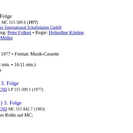
 Folge
D
MC 515 509.6 (
1977
)
ler International Schallplatten GmbH
ung:
Peter Folken
• Regie:
Heikedine Körting
Möller
: 1977
•
Format: Musik-Cassette
 min. • 16:11 min.)
n
 3. Folge
END
LP 115 509.1 (1977)
) 3. Folge
END
MC 515 842.7 (1983)
ser Reihe auf MC: