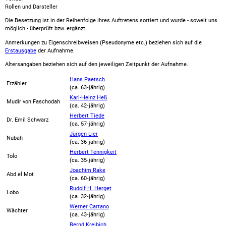
Rollen und Darsteller
Die Besetzung ist in der
Reihenfolge ihres Auftretens
sortiert und wurde - soweit uns
möglich -
überprüft bzw. ergänzt
.
Anmerkungen zu Eigenschreibweisen (Pseudonyme etc.) beziehen sich auf die
Erstausgabe
der Aufnahme
.
Altersangaben beziehen sich auf den jeweiligen
Zeitpunkt der Aufnahme
.
Hans Paetsch
Erzähler
(ca. 63‑jährig)
Karl-Heinz Heß
Mudir von Faschodah
(ca. 42‑jährig)
Herbert Tiede
Dr. Emil Schwarz
(ca. 57‑jährig)
Jürgen Lier
Nubah
(ca. 36‑jährig)
Herbert Tennigkeit
Tolo
(ca. 35‑jährig)
Joachim Rake
Abd el Mot
(ca. 60‑jährig)
Rudolf H. Herget
Lobo
(ca. 32‑jährig)
Werner Cartano
Wächter
(ca. 43‑jährig)
Bernd Kreibich