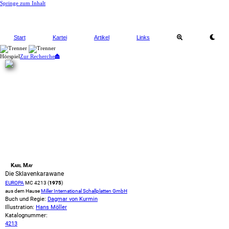
Springe zum Inhalt
Start
Kartei
Artikel
Links
Hörspiel
Zur Recherche
Karl May
Die Sklavenkarawane
EUROPA
MC 4213 (
1975
)
aus dem Hause
Miller International Schallplatten GmbH
Buch und Regie:
Dagmar von Kurmin
Illustration:
Hans Möller
Katalognummer:
4213