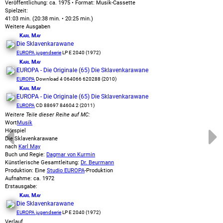
Veröffentlichung: ca. 1975
•
Format: Musik-Cassette
Spielzeit:
41:03 min. (20:38 min. • 20:25 min.)
Weitere Ausgaben
Karl May
Die Sklavenkarawane
EUROPA jugendserie
LP E 2040 (1972)
Karl May
EUROPA - Die Originale (65) Die Sklavenkarawane
EUROPA
Download 4 064066 620288 (2010)
Karl May
EUROPA - Die Originale (65) Die Sklavenkarawane
EUROPA
CD 88697 84604 2 (2011)
Weitere Teile dieser Reihe auf MC:
Wort
Musik
Hörspiel
Die Sklavenkarawane
nach
Karl May
Buch und Regie:
Dagmar von Kurmin
Künstlerische Gesamtleitung:
Dr. Beurmann
Produktion: Eine
Studio EUROPA
-Produktion
Aufnahme:
ca. 1972
Erstausgabe:
Karl May
Die Sklavenkarawane
EUROPA jugendserie
LP E 2040 (1972)
Verlauf