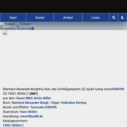
Start
Kartei
Artikel
Links
Hörspiel
Zur Recherche
Eberhard Alexander-Burgh
Hui Buh, das Schloßgespenst (3) spukt lustig weiter
EUROPA
CD 74321 89354 2 (
2001
)
aus dem Hause
BMG Ariola Miller
Buch:
Eberhard Alexander-Burgh
• Regie:
Heikedine Körting
Musik und Effekte:
Tonstudio EUROPA
Illustration:
Hans Möller
Gestaltung:
www.KBundB.de
Katalognummern:
74321 89354 2