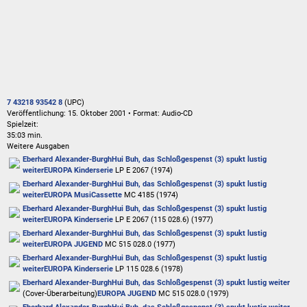
7 43218 93542 8
(UPC)
Veröffentlichung: 15. Oktober 2001
•
Format: Audio-CD
Spielzeit:
35:03 min.
Weitere Ausgaben
Eberhard Alexander-Burgh
Hui Buh, das Schloßgespenst (3) spukt lustig
weiter
EUROPA Kinderserie
LP E 2067 (1974)
Eberhard Alexander-Burgh
Hui Buh, das Schloßgespenst (3) spukt lustig
weiter
EUROPA MusiCassette
MC 4185 (1974)
Eberhard Alexander-Burgh
Hui Buh, das Schloßgespenst (3) spukt lustig
weiter
EUROPA Kinderserie
LP E 2067 (115 028.6) (1977)
Eberhard Alexander-Burgh
Hui Buh, das Schloßgespenst (3) spukt lustig
weiter
EUROPA JUGEND
MC 515 028.0 (1977)
Eberhard Alexander-Burgh
Hui Buh, das Schloßgespenst (3) spukt lustig
weiter
EUROPA Kinderserie
LP 115 028.6 (1978)
Eberhard Alexander-Burgh
Hui Buh, das Schloßgespenst (3) spukt lustig weiter
(Cover-Überarbeitung)
EUROPA JUGEND
MC 515 028.0 (1979)