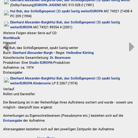
Eberhard Alexander-Burgh
Hui Buh, das Schloßgespenst (3) spukt lustig weiter
(Dolby-Fassung)
EUROPA JUGEND
MC 515 028.0 (1981)
Hui Buh, das Schloßgespenst (2) spukt lustig weiter
EUROPA
MC 74321 21438 4
PC 209 (1994)
Eberhard Alexander-Burgh
Hui Buh, das Schloßgespenst (3) spukt lustig
weiter
EUROPA
MC 74321 89354 4 (2001)
Weitere Folgen dieser Serie auf CD:
Wort
Musik
Hörspiel
Hui Buh, das Schloßgespenst, spukt lustig weiter
Buch:
Eberhard Alexander-Burgh
• Regie:
Heikedine Körting
Künstlerische Gesamtleitung:
Dr. Beurmann
Produktion: Eine
Studio EUROPA
-Produktion
Aufnahme:
ca. 1974
Erstausgabe:
Eberhard Alexander-Burgh
Hui Buh, das Schloßgespenst (3) spukt lustig
weiter
EUROPA Kinderserie
LP E 2067 (1974)
Verlauf
Rollen und Darsteller
Die Besetzung ist in der
Reihenfolge ihres Auftretens
sortiert und wurde - soweit uns
möglich -
überprüft bzw. ergänzt
.
Anmerkungen zu Eigenschreibweisen (Pseudonyme etc.) beziehen sich auf die
Erstausgabe
der Aufnahme
.
Altersangaben beziehen sich auf den jeweiligen
Zeitpunkt der Aufnahme
.