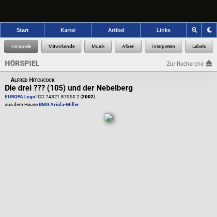
Start
Kartei
Artikel
Links
HÖRSPIEL
Zur Recherche
Alfred Hitchcock
Die drei ??? (105) und der Nebelberg
EUROPA Logo!
CD 74321 87550 2 (
2002
)
aus dem Hause
BMG Ariola-Miller