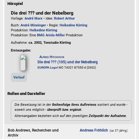
Hörspiel
Die drei ??? und der Nebelberg
Vorlage:
André Marx
• Idee:
Robert Arthur
Buch:
André Minninger
• Regie:
Heikedine Körting
Produktion:
Heikedine Körting
Produktion: Eine
BMG Ariola-Miller
Produktion
Aufnahme:
ca. 2002, Tonstudio Körting
Erstausgabe:
Alfred Hitchcock
Die drei ??? (105) und der Nebelberg
EUROPA Logo!
MC 74321 87550 4 (2002)
Verlauf
Rollen und Darsteller
Die Besetzung ist in der
Reihenfolge ihres Auftretens
sortiert und wurde -
soweit uns möglich -
überprüft bzw. ergänzt
.
Altersangaben beziehen sich auf den jeweiligen
Zeitpunkt der Aufnahme
.
Bob Andrews, Recherchen und
Andreas Fröhlich
(ca. 37‑jährig)
Archiv