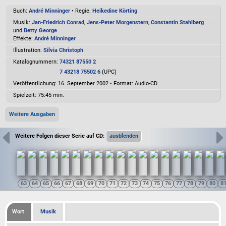
Buch:
André Minninger
• Regie:
Heikedine Körting
Musik:
Jan-Friedrich Conrad
,
Jens-Peter Morgenstern
,
Constantin Stahlberg
und
Betty George
Effekte:
André Minninger
Illustration:
Silvia Christoph
Katalognummern:
74321 87550 2
7 43218 75502 6
(UPC)
Veröffentlichung: 16. September 2002
•
Format: Audio-CD
Spielzeit:
75:45 min.
Weitere Ausgaben
Weitere Folgen dieser Serie auf CD:
Wort
Musik