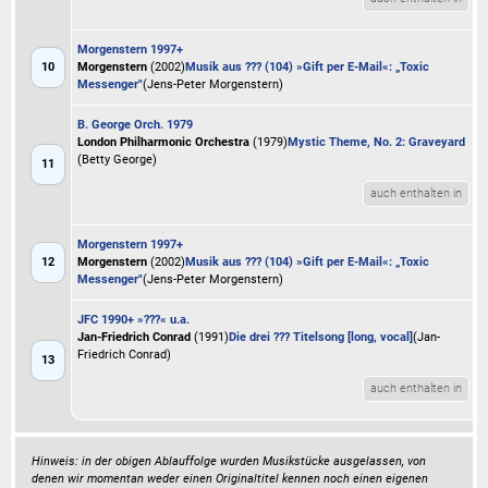
Morgenstern 1997+
10
Morgenstern
(2002)
Musik aus ??? (104) »Gift per E-Mail«: „Toxic
Messenger"
(Jens-Peter Morgenstern)
B. George Orch. 1979
London Philharmonic Orchestra
(1979)
Mystic Theme, No. 2: Graveyard
(Betty George)
11
auch enthalten in
Morgenstern 1997+
12
Morgenstern
(2002)
Musik aus ??? (104) »Gift per E-Mail«: „Toxic
Messenger"
(Jens-Peter Morgenstern)
JFC 1990+ »???« u.a.
Jan-Friedrich Conrad
(1991)
Die drei ??? Titelsong [long, vocal]
(Jan-
Friedrich Conrad)
13
auch enthalten in
Hinweis: in der obigen Ablauffolge wurden Musikstücke ausgelassen, von
denen wir momentan weder einen Originaltitel kennen noch einen eigenen