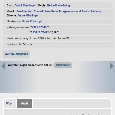
Buch:
André Minninger
• Regie:
Heikedine Körting
Musik:
Jan-Friedrich Conrad
,
Jens-Peter Morgenstern
und
Andris Zeiberts
Effekte:
André Minninger
Illustration:
Silvia Christoph
Katalognummern:
74321 87549 2
7 43218 75492 0
(UPC)
Veröffentlichung: 8. Juli 2002
•
Format: Audio-CD
Spielzeit:
68:58 min.
Weitere Ausgaben
Weitere Folgen dieser Serie auf CD:
Wort
Musik