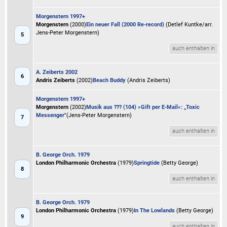
Morgenstern 1997+
Morgenstern
(2000)
Ein neuer Fall (2000 Re-record)
(Detlef Kuntke/arr.
Jens-Peter Morgenstern)
5
auch enthalten in
A. Zeiberts 2002
6
Andris Zeiberts
(2002)
Beach Buddy
(Andris Zeiberts)
Morgenstern 1997+
Morgenstern
(2002)
Musik aus ??? (104) »Gift per E-Mail«: „Toxic
Messenger"
(Jens-Peter Morgenstern)
7
auch enthalten in
B. George Orch. 1979
London Philharmonic Orchestra
(1979)
Springtide
(Betty George)
8
auch enthalten in
B. George Orch. 1979
London Philharmonic Orchestra
(1979)
In The Lowlands
(Betty George)
9
auch enthalten in