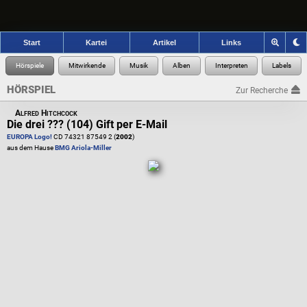
Start
Kartei
Artikel
Links
HÖRSPIEL
Zur Recherche
Alfred Hitchcock
Die drei ??? (104) Gift per E-Mail
EUROPA Logo!
CD 74321 87549 2 (
2002
)
aus dem Hause
BMG Ariola-Miller