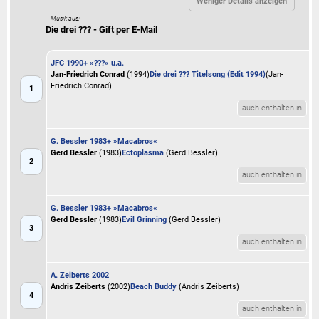
Musik aus:
Die drei ??? - Gift per E-Mail
JFC 1990+ »???« u.a.
Jan-Friedrich Conrad
(1994)
Die drei ??? Titelsong (Edit 1994)
(Jan-
Friedrich Conrad)
1
auch enthalten in
G. Bessler 1983+ »Macabros«
Gerd Bessler
(1983)
Ectoplasma
(Gerd Bessler)
2
auch enthalten in
G. Bessler 1983+ »Macabros«
Gerd Bessler
(1983)
Evil Grinning
(Gerd Bessler)
3
auch enthalten in
A. Zeiberts 2002
Andris Zeiberts
(2002)
Beach Buddy
(Andris Zeiberts)
4
auch enthalten in