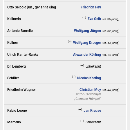
Otto Seibold jun., genannt King
Friedrich Hey
(--)
Kellnerin
Eva Gelb
(ca. 35‑jährig)
Antonio Borrello
Wolfgang Jürgen
(ca. 32‑jährig)
(--)
Kellner
Wolfgang Draeger
(ca. 53‑jährig)
Ulrich Kanter-Ranke
Alexander Körting
(ca. 14‑jährig)
(--)
Dr. Lemberg
unbekannt
(--)
Schüler
Nicolas Körting
Friedhelm Wagner
Christian Mey
(ca. 44‑jährig)
unter Pseudonym
„Clemens Hümpel“
(--)
Fabio Leone
Jan Krause
(--)
Marcello
unbekannt