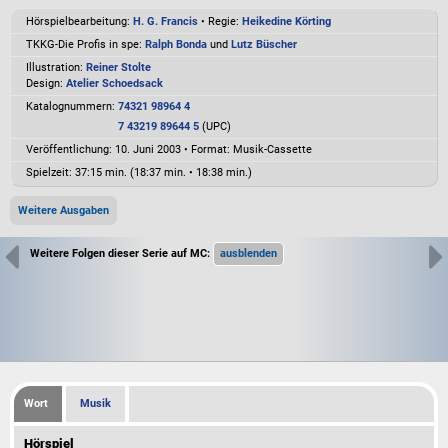
Hörspielbearbeitung:
H. G. Francis
• Regie:
Heikedine Körting
TKKG-Die Profis in spe:
Ralph Bonda
und
Lutz Büscher
Illustration:
Reiner Stolte
Design:
Atelier Schoedsack
Katalognummern:
74321 98964 4
7 43219 89644 5
(UPC)
Veröffentlichung: 10. Juni 2003
•
Format: Musik-Cassette
Spielzeit:
37:15 min. (18:37 min. • 18:38 min.)
Weitere Ausgaben
Weitere Folgen dieser Serie auf MC:
Wort
Musik
Hörspiel