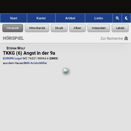
Start
Kartei
Artikel
Links
HÖRSPIEL
Zur Recherche
Stefan Wolf
TKKG (6) Angst in der 9a
EUROPA Logo!
MC 74321 98964 4 (
2003
)
aus dem Hause
BMG Ariola Miller