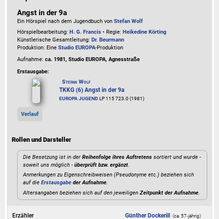
Angst in der 9a
Ein Hörspiel nach dem Jugendbuch von
Stefan Wolf
Hörspielbearbeitung:
H. G. Francis
• Regie:
Heikedine Körting
Künstlerische Gesamtleitung:
Dr. Beurmann
Produktion: Eine
Studio EUROPA
-Produktion
Aufnahme:
ca. 1981, Studio EUROPA, Agnesstraße
Erstausgabe:
Stefan Wolf
TKKG (6) Angst in der 9a
EUROPA JUGEND
LP 115 723.0 (1981)
Verlauf
Rollen und Darsteller
Die Besetzung ist in der
Reihenfolge ihres Auftretens
sortiert und wurde -
soweit uns möglich -
überprüft bzw. ergänzt
.
Anmerkungen zu Eigenschreibweisen (Pseudonyme etc.) beziehen sich
auf die
Erstausgabe
der Aufnahme
.
Altersangaben beziehen sich auf den jeweiligen
Zeitpunkt der Aufnahme
.
Erzähler
Günther Dockerill
(ca. 57‑jährig)