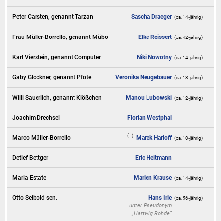
Peter Carsten, genannt Tarzan
Sascha Draeger
(ca. 14‑jährig)
Frau Müller-Borrello, genannt Mübo
Elke Reissert
(ca. 42‑jährig)
Karl Vierstein, genannt Computer
Niki Nowotny
(ca. 14‑jährig)
Gaby Glockner, genannt Pfote
Veronika Neugebauer
(ca. 13‑jährig)
Willi Sauerlich, genannt Klößchen
Manou Lubowski
(ca. 12‑jährig)
Joachim Drechsel
Florian Westphal
(--)
Marco Müller-Borrello
Marek Harloff
(ca. 10‑jährig)
Detlef Bettger
Eric Heitmann
Maria Estate
Marlen Krause
(ca. 14‑jährig)
Otto Seibold sen.
Hans Irle
(ca. 56‑jährig)
unter Pseudonym
„Hartwig Rohde“