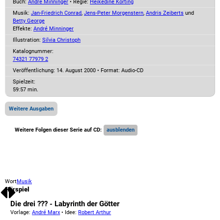
Buch:
André Minninger
• Regie:
Heikedine Körting
Musik:
Jan-Friedrich Conrad
,
Jens-Peter Morgenstern
,
Andris Zeiberts
und
Betty George
Effekte:
André Minninger
Illustration:
Silvia Christoph
Katalognummer:
74321 77979 2
Veröffentlichung: 14. August 2000
•
Format: Audio-CD
Spielzeit:
59:57 min.
Weitere Ausgaben
Weitere Folgen dieser Serie auf CD:
Wort
Musik
Hörspiel
Die drei ??? - Labyrinth der Götter
Vorlage:
André Marx
• Idee:
Robert Arthur