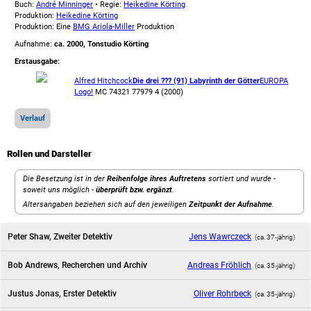
Buch:
André Minninger
• Regie:
Heikedine Körting
Produktion:
Heikedine Körting
Produktion: Eine
BMG Ariola-Miller
Produktion
Aufnahme:
ca. 2000, Tonstudio Körting
Erstausgabe:
Alfred Hitchcock
Die drei ??? (91) Labyrinth der Götter
EUROPA
Logo!
MC 74321 77979 4 (2000)
Verlauf
Rollen und Darsteller
Die Besetzung ist in der
Reihenfolge ihres Auftretens
sortiert und wurde -
soweit uns möglich -
überprüft bzw. ergänzt
.
Altersangaben beziehen sich auf den jeweiligen
Zeitpunkt der Aufnahme
.
Peter Shaw, Zweiter Detektiv
Jens Wawrczeck
(ca. 37‑jährig)
Bob Andrews, Recherchen und Archiv
Andreas Fröhlich
(ca. 35‑jährig)
Justus Jonas, Erster Detektiv
Oliver Rohrbeck
(ca. 35‑jährig)