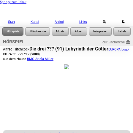
Springe zum Inhalt
Start
Kartei
Artikel
Links
HÖRSPIEL
Zur Recherche
Die drei ??? (91) Labyrinth der Götter
Alfred Hitchcock
EUROPA Logo!
CD 74321 77979 2 (
2000
)
aus dem Hause
BMG Ariola-Miller