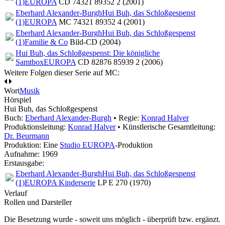
(1)
EUROPA
CD 74321 89352 2 (2001)
Eberhard Alexander-Burgh
Hui Buh, das Schloßgespenst
(1)
EUROPA
MC 74321 89352 4 (2001)
Eberhard Alexander-Burgh
Hui Buh, das Schloßgespenst
(1)
Familie & Co
Bild-CD (2004)
Hui Buh, das Schloßgespenst: Die königliche
Samtbox
EUROPA
CD 82876 85939 2 (2006)
Weitere Folgen dieser Serie auf MC:
Wort
Musik
Hörspiel
Hui Buh, das Schloßgespenst
Buch:
Eberhard Alexander-Burgh
• Regie:
Konrad Halver
Produktionsleitung:
Konrad Halver
• Künstlerische Gesamtleitung:
Dr. Beurmann
Produktion: Eine
Studio EUROPA
-Produktion
Aufnahme:
1969
Erstausgabe:
Eberhard Alexander-Burgh
Hui Buh, das Schloßgespenst
(1)
EUROPA Kinderserie
LP E 270 (1970)
Verlauf
Rollen und Darsteller
Die Besetzung wurde - soweit uns möglich -
überprüft bzw. ergänzt
.