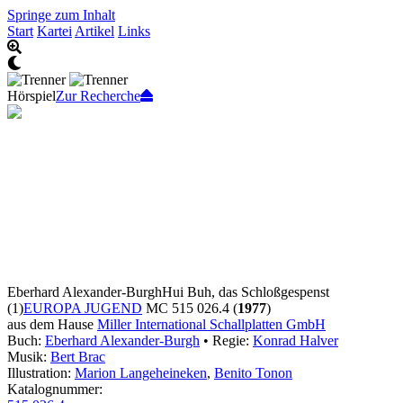
Springe zum Inhalt
Start
Kartei
Artikel
Links
Hörspiel
Zur Recherche
Eberhard Alexander-Burgh
Hui Buh, das Schloßgespenst
(1)
EUROPA JUGEND
MC 515 026.4 (
1977
)
aus dem Hause
Miller International Schallplatten GmbH
Buch:
Eberhard Alexander-Burgh
• Regie:
Konrad Halver
Musik:
Bert Brac
Illustration:
Marion Langeheineken
,
Benito Tonon
Katalognummer: