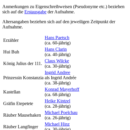
Anmerkungen zu Eigenschreibweisen (Pseudonyme etc.) beziehen
sich auf die
Erstausgabe
der Aufnahme
.
Altersangaben beziehen sich auf den jeweiligen
Zeitpunkt der
Aufnahme
.
Hans Paetsch
Erzähler
(ca. 60‑jährig)
Hans Clarin
Hui Buh
(ca. 40‑jährig)
Claus Wilcke
König Julius der 111.
(ca. 30‑jährig)
Ingrid Andree
Prinzessin Konstanzia
als
Ingrid Andrée
(ca. 38‑jährig)
Konrad Mayerhoff
Kastellan
(ca. 68‑jährig)
Heike Kintzel
Gräfin Etepetete
(ca. 28‑jährig)
Michael Poelchau
Räuber Mausehaken
(ca. 26‑jährig)
Michael Hinz
Räuber Langfinger
(ca. 30‑jährig)