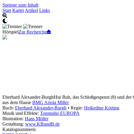
Springe zum Inhalt
Start
Kartei
Artikel
Links
Hörspiel
Zur Recherche
Eberhard Alexander-Burgh
Hui Buh, das Schloßgespenst (8) und der 
aus dem Hause
BMG Ariola Miller
Buch:
Eberhard Alexander-Burgh
• Regie:
Heikedine Körting
Musik und Effekte:
Tonstudio EUROPA
Illustration:
Hans Möller
Gestaltung:
www.KBundB.de
Katalognummern: