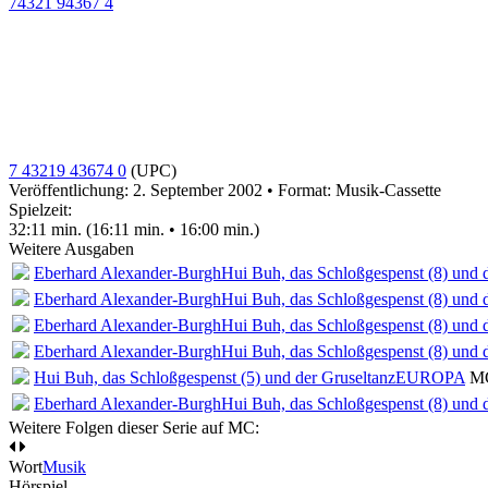
74321 94367 4
7 43219 43674 0
(UPC)
Veröffentlichung: 2. September 2002
•
Format: Musik-Cassette
Spielzeit:
32:11 min. (16:11 min. • 16:00 min.)
Weitere Ausgaben
Eberhard Alexander-Burgh
Hui Buh, das Schloßgespenst (8) und 
Eberhard Alexander-Burgh
Hui Buh, das Schloßgespenst (8) und 
Eberhard Alexander-Burgh
Hui Buh, das Schloßgespenst (8) und 
Eberhard Alexander-Burgh
Hui Buh, das Schloßgespenst (8) und 
Hui Buh, das Schloßgespenst (5) und der Gruseltanz
EUROPA
MC
Eberhard Alexander-Burgh
Hui Buh, das Schloßgespenst (8) und 
Weitere Folgen dieser Serie auf MC:
Wort
Musik
Hörspiel