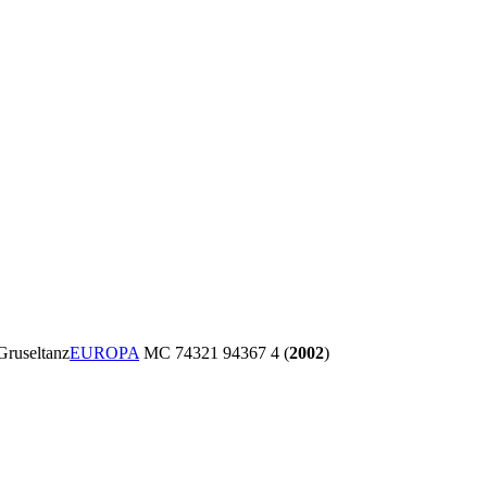
Gruseltanz
EUROPA
MC 74321 94367 4 (
2002
)