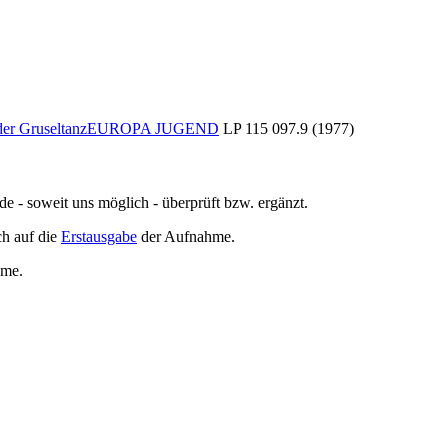
der Gruseltanz
EUROPA JUGEND
LP 115 097.9 (1977)
de - soweit uns möglich -
überprüft bzw. ergänzt
.
h auf die
Erstausgabe
der Aufnahme
.
hme
.