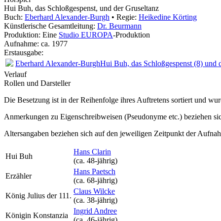
Hui Buh, das Schloßgespenst, und der Gruseltanz
Buch:
Eberhard Alexander-Burgh
• Regie:
Heikedine Körting
Künstlerische Gesamtleitung:
Dr. Beurmann
Produktion: Eine
Studio EUROPA
-Produktion
Aufnahme:
ca. 1977
Erstausgabe:
Eberhard Alexander-Burgh
Hui Buh, das Schloßgespenst (8) und 
Verlauf
Rollen und Darsteller
Die Besetzung ist in der
Reihenfolge ihres Auftretens
sortiert und wur
Anmerkungen zu Eigenschreibweisen (Pseudonyme etc.) beziehen sic
Altersangaben beziehen sich auf den jeweiligen
Zeitpunkt der Aufna
Hans Clarin
Hui Buh
(ca. 48‑jährig)
Hans Paetsch
Erzähler
(ca. 68‑jährig)
Claus Wilcke
König Julius der 111.
(ca. 38‑jährig)
Ingrid Andree
Königin Konstanzia
(ca. 46‑jährig)