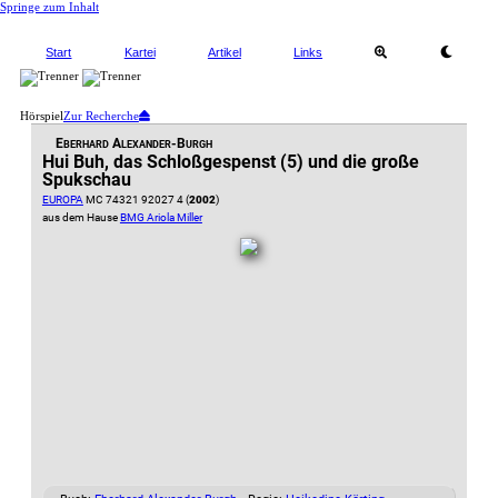
Springe zum Inhalt
Start
Kartei
Artikel
Links
Hörspiel
Zur Recherche
Eberhard Alexander-Burgh
Hui Buh, das Schloßgespenst (5) und die große
Spukschau
EUROPA
MC 74321 92027 4 (
2002
)
aus dem Hause
BMG Ariola Miller