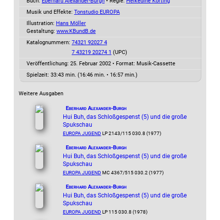
Buch:
Eberhard Alexander-Burgh
• Regie:
Heikedine Körting
Musik und Effekte:
Tonstudio EUROPA
Illustration:
Hans Möller
Gestaltung:
www.KBundB.de
Katalognummern:
74321 92027 4
7 43219 20274 1
(UPC)
Veröffentlichung: 25. Februar 2002
•
Format: Musik-Cassette
Spielzeit:
33:43 min. (16:46 min. • 16:57 min.)
Weitere Ausgaben
Eberhard Alexander-Burgh
Hui Buh, das Schloßgespenst (5) und die große
Spukschau
EUROPA JUGEND
LP 2143/115 030.8 (1977)
Eberhard Alexander-Burgh
Hui Buh, das Schloßgespenst (5) und die große
Spukschau
EUROPA JUGEND
MC 4367/515 030.2 (1977)
Eberhard Alexander-Burgh
Hui Buh, das Schloßgespenst (5) und die große
Spukschau
EUROPA JUGEND
LP 115 030.8 (1978)