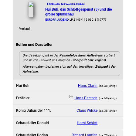
Eberhard Alexander-Burgh
Hui Buh, das Schloßgespenst (5) und die
große Spukschau
EUROPA JUGEND
LP 2143/115 030.8 (1977)
Verlauf
Rollen und Darsteller
Die Besetzung ist in der
Reihenfolge ihres Auftretens
sortiert
und wurde - soweit uns möglich -
überprüft bzw. ergänzt
.
Altersangaben beziehen sich auf den jeweiligen
Zeitpunkt der
Aufnahme
.
Hui Buh
Hans Clarin
(ca. 48‑jährig)
(--)
Erzähler
Hans Paetsch
(ca. 68‑jährig)
König Julius der 111.
Claus Wilcke
(ca. 38‑jährig)
Schausteller Donald
Horst Schick
Schausteller Dorian
Richard Lauffen
(ca. 70‑jährig)