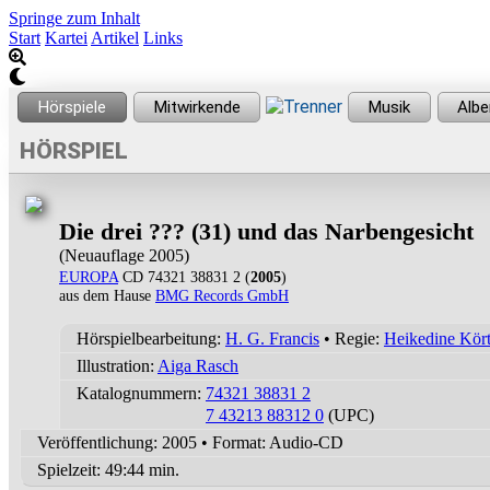
Springe zum Inhalt
Start
Kartei
Artikel
Links
HÖRSPIEL
Die drei ??? (31) und das Narbengesicht
(Neuauflage 2005)
EUROPA
CD 74321 38831 2 (
2005
)
aus dem Hause
BMG Records GmbH
Hörspielbearbeitung:
H. G. Francis
• Regie:
Heikedine Kör
Illustration:
Aiga Rasch
Katalognummern:
74321 38831 2
7 43213 88312 0
(UPC)
Veröffentlichung: 2005
•
Format: Audio-CD
Spielzeit:
49:44 min.