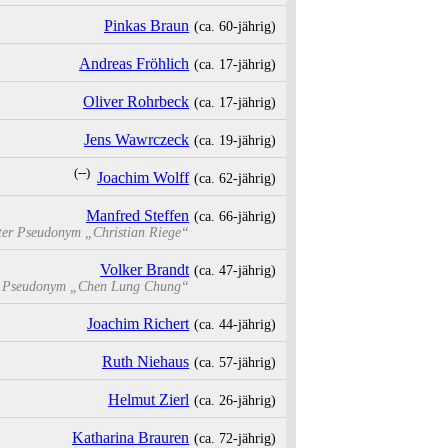
Pinkas Braun
(ca. 60‑jährig)
Andreas Fröhlich
(ca. 17‑jährig)
Oliver Rohrbeck
(ca. 17‑jährig)
Jens Wawrczeck
(ca. 19‑jährig)
(--)
Joachim Wolff
(ca. 62‑jährig)
Manfred Steffen
(ca. 66‑jährig)
ter Pseudonym
„Christian Riege“
Volker Brandt
(ca. 47‑jährig)
r Pseudonym
„Chen Lung Chung“
Joachim Richert
(ca. 44‑jährig)
Ruth Niehaus
(ca. 57‑jährig)
Helmut Zierl
(ca. 26‑jährig)
Katharina Brauren
(ca. 72‑jährig)