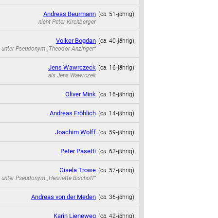
Andreas Beurmann
(ca. 51‑jährig)
nicht
Peter Kirchberger
Volker Bogdan
(ca. 40‑jährig)
unter Pseudonym
„Theodor Anzinger“
Jens Wawrczeck
(ca. 16‑jährig)
als
Jens Wawrczek
Oliver Mink
(ca. 16‑jährig)
Andreas Fröhlich
(ca. 14‑jährig)
Joachim Wolff
(ca. 59‑jährig)
Peter Pasetti
(ca. 63‑jährig)
Gisela Trowe
(ca. 57‑jährig)
unter Pseudonym
„Henriette Bischoff“
Andreas von der Meden
(ca. 36‑jährig)
Karin Lieneweg
(ca. 42‑jährig)