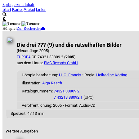
Springe zum Inhalt
Start
Kartei
Artikel
Links
Hörspiel
Zur Recherche
Die drei ??? (9) und die rätselhaften Bilder
(Neuauflage 2005)
EUROPA
CD 74321 38809 2 (
2005
)
aus dem Hause
BMG Records GmbH
Hörspielbearbeitung:
H. G. Francis
• Regie:
Heikedine Körting
Illustration:
Aiga Rasch
Katalognummern:
74321 38809 2
7 43213 88092 1
(UPC)
Veröffentlichung: 2005
•
Format: Audio-CD
Spielzeit:
47:13 min.
Weitere Ausgaben