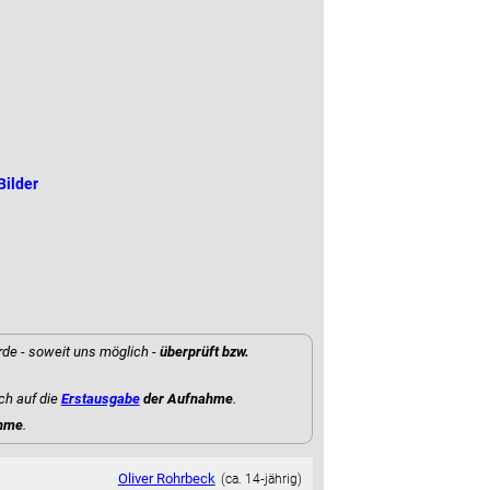
Bilder
rde - soweit uns möglich -
überprüft bzw.
ch auf die
Erstausgabe
der Aufnahme
.
ahme
.
Oliver Rohrbeck
(ca. 14‑jährig)