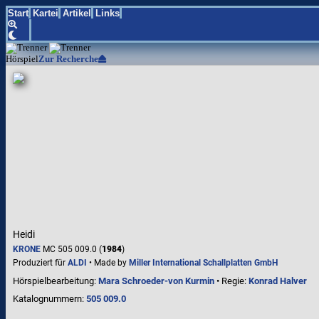
Start
Kartei
Artikel
Links
Hörspiel
Zur Recherche
Heidi
KRONE
MC 505 009.0 (
1984
)
Produziert für
ALDI
• Made by
Miller International Schallplatten GmbH
Hörspielbearbeitung:
Mara Schroeder-von Kurmin
• Regie:
Konrad Halver
Katalognummern:
505 009.0