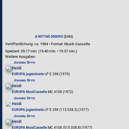
4 007185 050093
(EAN)
Veröffentlichung: ca. 1984
•
Format: Musik-Cassette
Spielzeit:
39:17 min. (19:40 min. • 19:37 min.)
Weitere Ausgaben
Johanna Spyri
Heidi
EUROPA jugendserie
LP E 298 (1970)
Johanna Spyri
Heidi
EUROPA MusiCassette
MC 4108 (1972)
Johanna Spyri
Heidi
EUROPA jugendserie
LP E 298 (115 038.3) (1977)
Johanna Spyri
Heidi
EUROPA MusiCassette
MC 4108 (515 038.8) (1977)