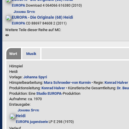
EUROPA
Download 4 064066 616380 (2010)
Johanna Spyri
EUROPA - Die Originale (68) Heidi
EUROPA
CD 88697 84608 2 (2011)
Weitere Teile dieser Reihe auf MC:
Wort
Musik
Hörspiel
Heidi
Vorlage:
Johanna Spyri
Hörspielbearbeitung:
Mara Schroeder-von Kurmin
• Regie:
Konrad Halver
Produktionsleitung:
Konrad Halver
• Künstlerische Gesamtleitung:
Dr. Be
Produktion: Eine
Studio EUROPA
-Produktion
Aufnahme:
ca. 1970
Erstausgabe:
Johanna Spyri
Heidi
EUROPA jugendserie
LP E 298 (1970)
Verlauf