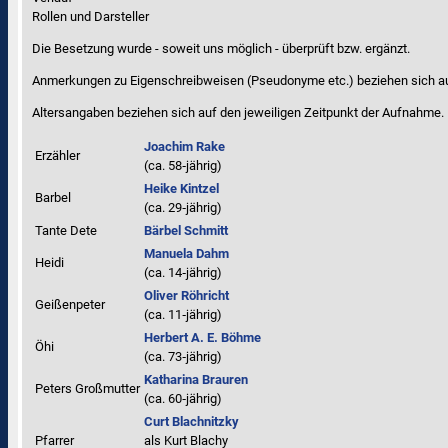
Rollen und Darsteller
Die Besetzung wurde - soweit uns möglich -
überprüft bzw. ergänzt
.
Anmerkungen zu Eigenschreibweisen (Pseudonyme etc.) beziehen sich a
Altersangaben beziehen sich auf den jeweiligen
Zeitpunkt der Aufnahme
.
Joachim Rake
Erzähler
(ca. 58‑jährig)
Heike Kintzel
Barbel
(ca. 29‑jährig)
Tante Dete
Bärbel Schmitt
Manuela Dahm
Heidi
(ca. 14‑jährig)
Oliver Röhricht
Geißenpeter
(ca. 11‑jährig)
Herbert A. E. Böhme
Öhi
(ca. 73‑jährig)
Katharina Brauren
Peters Großmutter
(ca. 60‑jährig)
Curt Blachnitzky
Pfarrer
als
Kurt Blachy