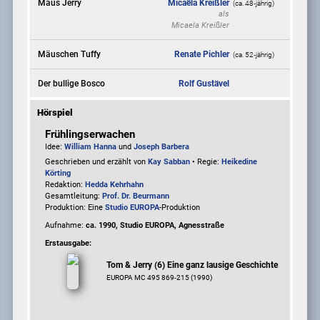
Maus Jerry
Micaëla Kreißler
(ca. 48‑jährig)
als
Micaela Kreißler
Mäuschen Tuffy
Renate Pichler
(ca. 52‑jährig)
Der bullige Bosco
Rolf Gustävel
Hörspiel
Frühlingserwachen
Idee:
William Hanna
und
Joseph Barbera
Geschrieben und erzählt von
Kay Sabban
• Regie:
Heikedine
Körting
Redaktion:
Hedda Kehrhahn
Gesamtleitung:
Prof. Dr. Beurmann
Produktion: Eine
Studio EUROPA
-Produktion
Aufnahme:
ca. 1990, Studio EUROPA, Agnesstraße
Erstausgabe:
Tom & Jerry (6) Eine ganz lausige Geschichte
EUROPA MC 495 869-215 (1990)