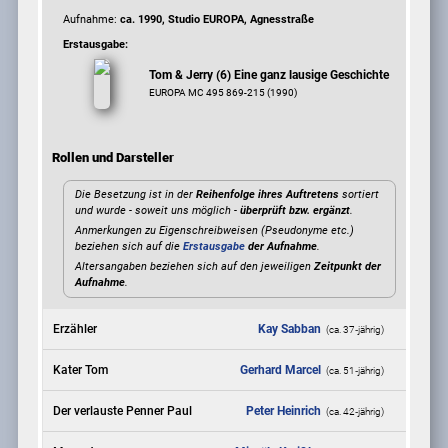
Aufnahme:
ca. 1990, Studio EUROPA, Agnesstraße
Erstausgabe:
Tom & Jerry (6) Eine ganz lausige Geschichte
EUROPA MC 495 869-215 (1990)
Rollen und Darsteller
Die Besetzung ist in der
Reihenfolge ihres Auftretens
sortiert
und wurde - soweit uns möglich -
überprüft bzw. ergänzt
.
Anmerkungen zu Eigenschreibweisen (Pseudonyme etc.)
beziehen sich auf die
Erstausgabe
der Aufnahme
.
Altersangaben beziehen sich auf den jeweiligen
Zeitpunkt der
Aufnahme
.
Erzähler
Kay Sabban
(ca. 37‑jährig)
Kater Tom
Gerhard Marcel
(ca. 51‑jährig)
Der verlauste Penner Paul
Peter Heinrich
(ca. 42‑jährig)