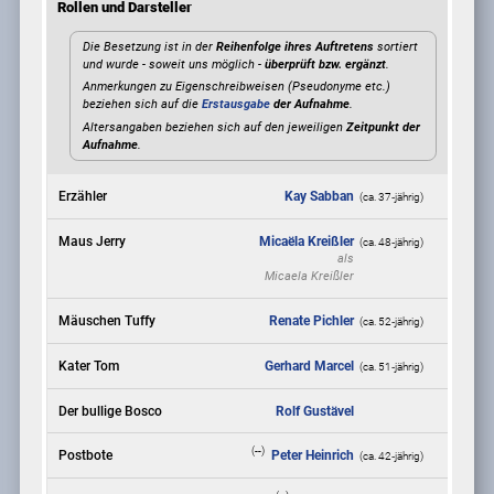
Rollen und Darsteller
Die Besetzung ist in der
Reihenfolge ihres Auftretens
sortiert
und wurde - soweit uns möglich -
überprüft bzw. ergänzt
.
Anmerkungen zu Eigenschreibweisen (Pseudonyme etc.)
beziehen sich auf die
Erstausgabe
der Aufnahme
.
Altersangaben beziehen sich auf den jeweiligen
Zeitpunkt der
Aufnahme
.
Erzähler
Kay Sabban
(ca. 37‑jährig)
Maus Jerry
Micaëla Kreißler
(ca. 48‑jährig)
als
Micaela Kreißler
Mäuschen Tuffy
Renate Pichler
(ca. 52‑jährig)
Kater Tom
Gerhard Marcel
(ca. 51‑jährig)
Der bullige Bosco
Rolf Gustävel
(--)
Postbote
Peter Heinrich
(ca. 42‑jährig)