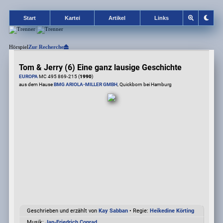
Start
Kartei
Artikel
Links
Hörspiel
Zur Recherche
Tom & Jerry (6) Eine ganz lausige Geschichte
EUROPA
MC 495 869-215 (
1990
)
aus dem Hause
BMG ARIOLA-MILLER GMBH
, Quickborn bei Hamburg
Geschrieben und erzählt von
Kay Sabban
• Regie:
Heikedine Körting
Musik:
Jan-Friedrich Conrad