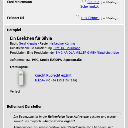
(--)
Susi Meiermann
Claudia
(ca. 28‑jährig)
Schermutzki
(--)
Erfinder Uli
Lutz Schnell
(ca. 30‑jährig)
Hörspiel
Ein Eselchen für Silvia
Buch:
Gerd Klepzig
• Regie:
Heikedine Körting
Künstlerische Gesamtleitung:
Prof. Dr. Beurmann
Produktion: Eine Produktion der
BMG ARIOLA-MILLER GMBH/Studiobetriebe
Aufnahme:
ca. 1990, Studio EUROPA, Agnesstraße
Erstausgabe:
Knecht Ruprecht erzählt
EUROPA
MC 490 335-215 (1990)
Verlauf
Rollen und Darsteller
Die Besetzung ist in der
Reihenfolge ihres Auftretens
sortiert und wurde -
soweit uns möglich -
überprüft bzw. ergänzt
.
Anmerkungen zu Eigenschreibweisen (Pseudonyme etc.) beziehen sich