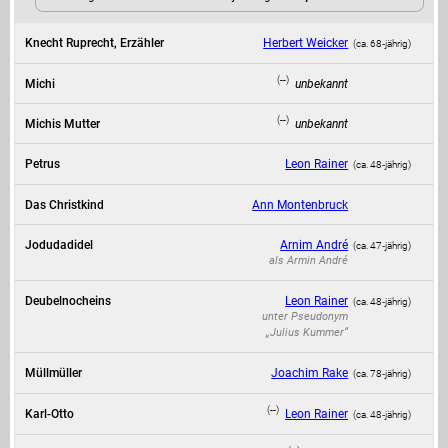
Knecht Ruprecht, Erzähler
Herbert Weicker
(ca. 68‑jährig)
(--)
Michi
unbekannt
(--)
Michis Mutter
unbekannt
Petrus
Leon Rainer
(ca. 48‑jährig)
Das Christkind
Ann Montenbruck
Jodudadidel
Arnim André
(ca. 47‑jährig)
als
Armin André
Deubelnocheins
Leon Rainer
(ca. 48‑jährig)
unter Pseudonym
„Julius Kummer“
Müllmüller
Joachim Rake
(ca. 78‑jährig)
(--)
Karl-Otto
Leon Rainer
(ca. 48‑jährig)