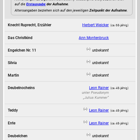
auf die
Erstausgabe
der Aufnahme
.
Altersangaben beziehen sich auf den jeweiligen
Zeitpunkt der Aufnahme
.
Knecht Ruprecht, Erzähler
Herbert Weicker
(ca. 68‑jährig)
Das Christkind
Ann Montenbruck
(--)
Engelchen Nr. 11
unbekannt
(--)
Silvia
unbekannt
(--)
Martin
unbekannt
Deubelnocheins
Leon Rainer
(ca. 48‑jährig)
unter Pseudonym
„Julius Kummer“
(--)
Teddy
Leon Rainer
(ca. 48‑jährig)
(--)
Ente
Leon Rainer
(ca. 48‑jährig)
(--)
Deubelchen
unbekannt