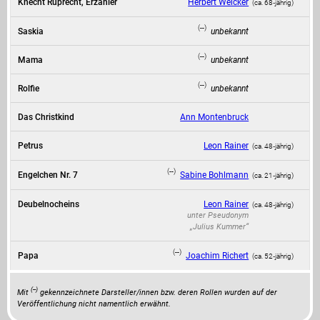
Knecht Ruprecht, Erzähler
Herbert Weicker
(ca. 68‑jährig)
(--)
Saskia
unbekannt
(--)
Mama
unbekannt
(--)
Rolfie
unbekannt
Das Christkind
Ann Montenbruck
Petrus
Leon Rainer
(ca. 48‑jährig)
(--)
Engelchen Nr. 7
Sabine Bohlmann
(ca. 21‑jährig)
Deubelnocheins
Leon Rainer
(ca. 48‑jährig)
unter Pseudonym
„Julius Kummer“
(--)
Papa
Joachim Richert
(ca. 52‑jährig)
(--)
Mit
gekennzeichnete Darsteller/innen bzw. deren Rollen wurden auf der
Veröffentlichung nicht namentlich erwähnt.