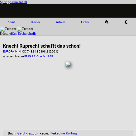
Springe zum Inhalt
Start
Kartei
Artikel
Links
Hörspiel
Zur Recherche
Knecht Ruprecht schafft das schon!
EUROPA MINI
CD 74321 85898 2 (
2001
)
aus dem Hause
BMG ARIOLA MILLER
Buch:
Gerd Klepzig
• Regie:
Heikedine Körting