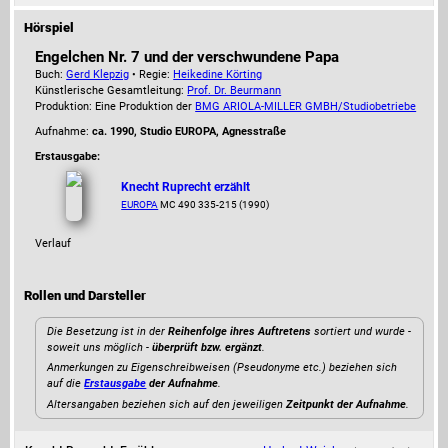
Hörspiel
Engelchen Nr. 7 und der verschwundene Papa
Buch:
Gerd Klepzig
• Regie:
Heikedine Körting
Künstlerische Gesamtleitung:
Prof. Dr. Beurmann
Produktion: Eine Produktion der
BMG ARIOLA-MILLER GMBH/Studiobetriebe
Aufnahme:
ca. 1990, Studio EUROPA, Agnesstraße
Erstausgabe:
Knecht Ruprecht erzählt
EUROPA
MC 490 335-215 (1990)
Verlauf
Rollen und Darsteller
Die Besetzung ist in der
Reihenfolge ihres Auftretens
sortiert und wurde -
soweit uns möglich -
überprüft bzw. ergänzt
.
Anmerkungen zu Eigenschreibweisen (Pseudonyme etc.) beziehen sich
auf die
Erstausgabe
der Aufnahme
.
Altersangaben beziehen sich auf den jeweiligen
Zeitpunkt der Aufnahme
.