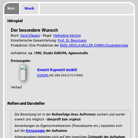
Wort
Musik
Hörspiel
Der besondere Wunsch
Buch:
Gerd Klepzig
• Regie:
Heikedine Körting
Künstlerische Gesamtleitung:
Prof. Dr. Beurmann
Produktion: Eine Produktion der
BMG ARIOLA-MILLER GMBH/Studiobetriebe
Aufnahme:
ca. 1990, Studio EUROPA, Agnesstraße
Erstausgabe:
Knecht Ruprecht erzählt
EUROPA
MC 490 335-215 (1990)
Verlauf
Rollen und Darsteller
Die Besetzung ist in der
Reihenfolge ihres Auftretens
sortiert und wurde -
soweit uns möglich -
überprüft bzw. ergänzt
.
Anmerkungen zu Eigenschreibweisen (Pseudonyme etc.) beziehen sich
auf die
Erstausgabe
der Aufnahme
.
Altersangaben beziehen sich auf den jeweiligen
Zeitpunkt der Aufnahme
.