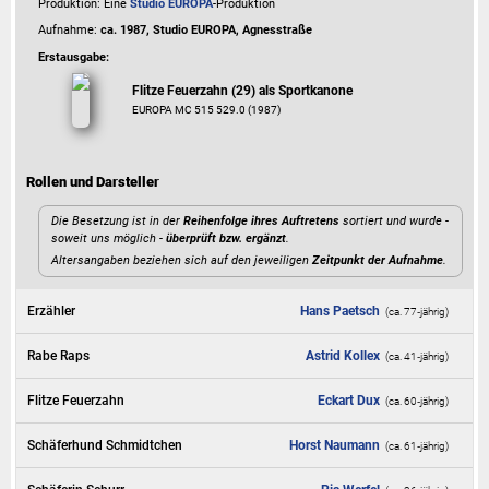
Produktion: Eine
Studio EUROPA
-Produktion
Aufnahme:
ca. 1987, Studio EUROPA, Agnesstraße
Erstausgabe:
Flitze Feuerzahn (29) als Sportkanone
EUROPA MC 515 529.0 (1987)
Rollen und Darsteller
Die Besetzung ist in der
Reihenfolge ihres Auftretens
sortiert und wurde -
soweit uns möglich -
überprüft bzw. ergänzt
.
Altersangaben beziehen sich auf den jeweiligen
Zeitpunkt der Aufnahme
.
Erzähler
Hans Paetsch
(ca. 77‑jährig)
Rabe Raps
Astrid Kollex
(ca. 41‑jährig)
Flitze Feuerzahn
Eckart Dux
(ca. 60‑jährig)
Schäferhund Schmidtchen
Horst Naumann
(ca. 61‑jährig)