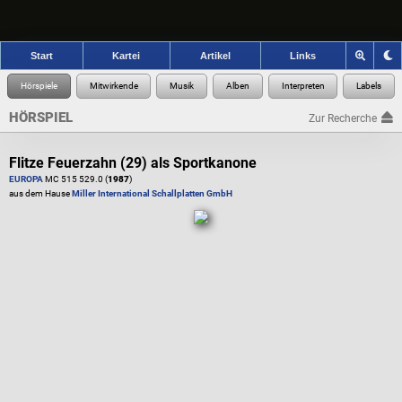
Start
Kartei
Artikel
Links
HÖRSPIEL
Zur Recherche
Flitze Feuerzahn (29) als Sportkanone
EUROPA
MC 515 529.0 (
1987
)
aus dem Hause
Miller International Schallplatten GmbH