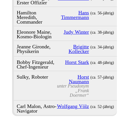
Erster Offizier
Hamilton
Hans
(ca. 56‑jährig)
Meredith,
Timmermann
Commander
Eleonore Maine,
Judy Winter
(ca. 38‑jährig)
Kosmo-Biologin
Jeanne Gironde,
Brigitte
(ca. 34‑jährig)
Physikerin
Kollecker
Bobby Fitzgerald,
Horst Stark
(ca. 48‑jährig)
Chef-Ingenieur
Sulky, Roboter
Horst
(ca. 57‑jährig)
Naumann
unter Pseudonym
„Frank
Doermer“
Carl Malon, Astro-
Wolfgang Völz
(ca. 52‑jährig)
Navigator