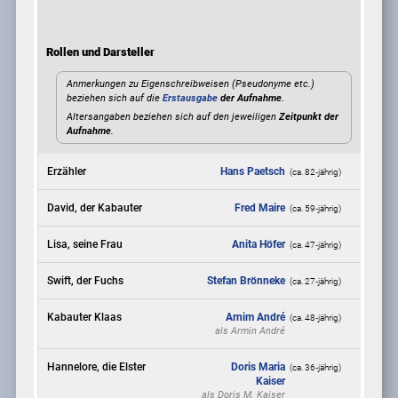
Rollen und Darsteller
Anmerkungen zu Eigenschreibweisen (Pseudonyme etc.)
beziehen sich auf die
Erstausgabe
der Aufnahme
.
Altersangaben beziehen sich auf den jeweiligen
Zeitpunkt der
Aufnahme
.
Erzähler
Hans Paetsch
(ca. 82‑jährig)
David, der Kabauter
Fred Maire
(ca. 59‑jährig)
Lisa, seine Frau
Anita Höfer
(ca. 47‑jährig)
Swift, der Fuchs
Stefan Brönneke
(ca. 27‑jährig)
Kabauter Klaas
Arnim André
(ca. 48‑jährig)
als
Armin André
Hannelore, die Elster
Doris Maria
(ca. 36‑jährig)
Kaiser
als
Doris M. Kaiser