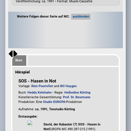
Veröffentlichung: ca. 1991
•
Format: Musik-Cassette
Weitere Folgen dieser Serie auf MC:
Wort
Hörspiel
SOS - Hasen in Not
Vorlage:
Rien Poortvliet
und
Wil Huygen
Buch:
Hedda Kehrhahn
• Regie:
Heikedine Körting
Künstlerische Gesamtleitung:
Prof. Dr. Beurmann
Produktion: Eine
Studio EUROPA
-Produktion
Aufnahme:
ca. 1991, Tonstudio Körting
Erstausgabe:
David, der Kabauter (7) SOS - Hasen in
Not
EUROPA MC 490 287-215 (1991)