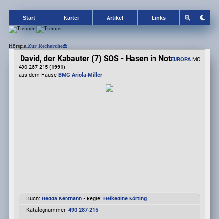
Start
Kartei
Artikel
Links
Hörspiel
Zur Recherche
David, der Kabauter (7) SOS - Hasen in Not
EUROPA
MC
490 287-215 (
1991
)
aus dem Hause
BMG Ariola-Miller
Buch:
Hedda Kehrhahn
• Regie:
Heikedine Körting
Katalognummer:
490 287-215