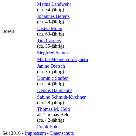
Mathis Landwehr
(ca. 34‑jährig)
Johannes Berenz
(ca. 49‑jährig)
Ursela Monn
sowie
(ca. 63‑jährig)
Tim Caspers
(ca. 35‑jährig)
Siegfried Schulz
Martin Menne von Eynern
Janine Dietsch
(ca. 35‑jährig)
Dominic Staffen
(ca. 24‑jährig)
Dennis Baumanns
Sabine Schmidt-Kirchner
(ca. 58‑jährig)
Thomas M. Held
als
Thomas Held
(ca. 42‑jährig)
Frank Epler
Seit 2016
•
Impressum
•
Datenschutz