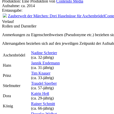
Produktion: Eine Produktion von
Contendo Media
Aufnahme:
ca. 2014
Erstausgabe:
Zauberwelt der Märchen: Drei Haselnüsse für Aschenbrödel
Cont
Verlauf
Rollen und Darsteller
Anmerkungen zu Eigenschreibweisen (Pseudonyme etc.) beziehen sic
Altersangaben beziehen sich auf den jeweiligen
Zeitpunkt der Aufna
Nadine Schreier
Aschenbrödel
(ca. 32‑jährig)
Jannik Endemann
Hans
(ca. 31‑jährig)
Tim Knauer
Prinz
(ca. 33‑jährig)
Traudel Sperber
Stiefmutter
(ca. 57‑jährig)
Katrin Heß
Dora
(ca. 29‑jährig)
Rainer Schmitt
König
(ca. 66‑jährig)
Douglas Welbat