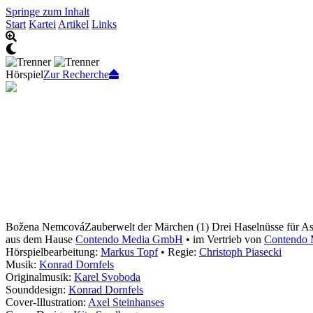
Springe zum Inhalt
Start
Kartei
Artikel
Links
Hörspiel
Zur Recherche
Božena Nemcová
Zauberwelt der Märchen (1) Drei Haselnüsse für A
aus dem Hause
Contendo Media GmbH
• im Vertrieb von
Contendo
Hörspielbearbeitung:
Markus Topf
• Regie:
Christoph Piasecki
Musik:
Konrad Dornfels
Originalmusik:
Karel Svoboda
Sounddesign:
Konrad Dornfels
Cover-Illustration:
Axel Steinhanses