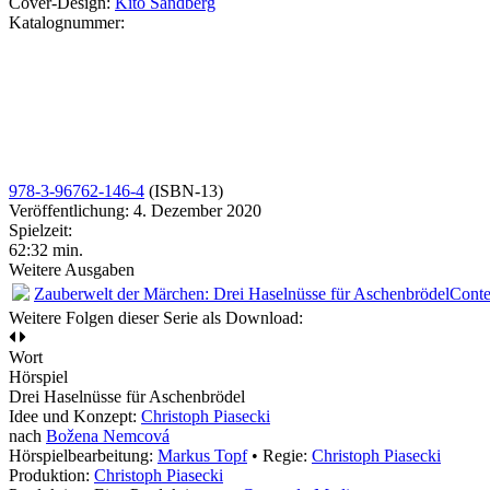
Cover-Design:
Kito Sandberg
Katalognummer:
978-3-96762-146-4
(ISBN-13)
Veröffentlichung: 4. Dezember 2020
Spielzeit:
62:32 min.
Weitere Ausgaben
Zauberwelt der Märchen: Drei Haselnüsse für Aschenbrödel
Cont
Weitere Folgen dieser Serie als Download:
Wort
Hörspiel
Drei Haselnüsse für Aschenbrödel
Idee und Konzept:
Christoph Piasecki
nach
Božena Nemcová
Hörspielbearbeitung:
Markus Topf
• Regie:
Christoph Piasecki
Produktion:
Christoph Piasecki