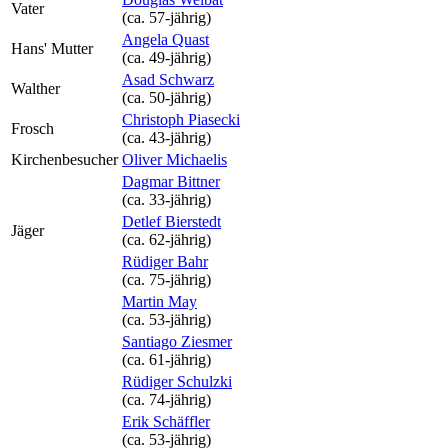
Vater
(ca. 57‑jährig)
Angela Quast
Hans' Mutter
(ca. 49‑jährig)
Asad Schwarz
Walther
(ca. 50‑jährig)
Christoph Piasecki
Frosch
(ca. 43‑jährig)
Kirchenbesucher
Oliver Michaelis
Dagmar Bittner
(ca. 33‑jährig)
Detlef Bierstedt
Jäger
(ca. 62‑jährig)
Rüdiger Bahr
(ca. 75‑jährig)
Martin May
(ca. 53‑jährig)
Santiago Ziesmer
(ca. 61‑jährig)
Rüdiger Schulzki
(ca. 74‑jährig)
Erik Schäffler
(ca. 53‑jährig)