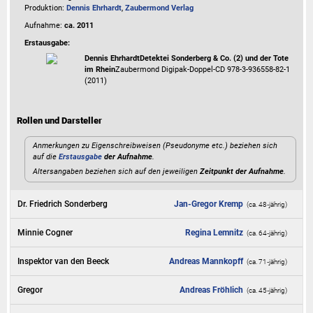
Produktion:
Dennis Ehrhardt
,
Zaubermond Verlag
Aufnahme:
ca. 2011
Erstausgabe:
Dennis Ehrhardt
Detektei Sonderberg & Co. (2) und der Tote
im Rhein
Zaubermond Digipak-Doppel-CD 978-3-936558-82-1
(2011)
Rollen und Darsteller
Anmerkungen zu Eigenschreibweisen (Pseudonyme etc.) beziehen sich
auf die
Erstausgabe
der Aufnahme
.
Altersangaben beziehen sich auf den jeweiligen
Zeitpunkt der Aufnahme
.
Dr. Friedrich Sonderberg
Jan-Gregor Kremp
(ca. 48‑jährig)
Minnie Cogner
Regina Lemnitz
(ca. 64‑jährig)
Inspektor van den Beeck
Andreas Mannkopff
(ca. 71‑jährig)
Gregor
Andreas Fröhlich
(ca. 45‑jährig)