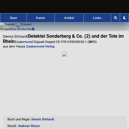
Start
Kartei
Artikel
Links
Hörspiel
Zur Recherche
Detektei Sonderberg & Co. (2) und der Tote im
Dennis Ehrhardt
Rhein
Zaubermond
Digipak-Doppel-CD 978-3-936558-82-1 (
2011
)
aus dem Hause
Zaubermond Verlag
Buch und Regie:
Dennis Ehrhardt
Musik:
Andreas Meyer