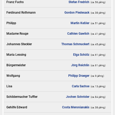
Franz Fuchs
Stefan Fredrich
(ca. 56‑jährig)
Ferdinand Rothmann
Gordon Piedesack
(ca. 38‑jährig)
Philipp
Martin Keßler
(ca. 51‑jährig)
Madame Rouge
Cathlen Gawlich
(ca. 41‑jährig)
Johannes Steckler
Thomas Schmuckert
(ca. 45‑jährig)
Maria Lessing
Elga Schütz
(ca. 61‑jährig)
Bürgermeister
Jörg Reichlin
(ca. 61‑jährig)
Wolfgang
Philipp Draeger
(ca. 9‑jährig)
Lisa
Carla Sachse
(ca. 13‑jährig)
Schildermacher Tuffler
Jochen Schröder
(ca. 84‑jährig)
Gehilfe Edward
Costa Meronianakis
(ca. 38‑jährig)