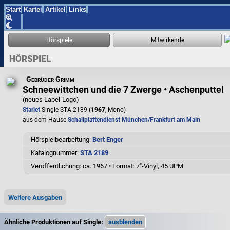
Start
Kartei
Artikel
Links
HÖRSPIEL
Gebrüder Grimm
Schneewittchen und die 7 Zwerge • Aschenputtel
(neues Label-Logo)
Starlet
Single STA 2189 (
1967
, Mono)
aus dem Hause
Schallplattendienst München/Frankfurt am Main
Hörspielbearbeitung:
Bert Enger
Katalognummer:
STA 2189
Veröffentlichung: ca. 1967
•
Format: 7"-Vinyl, 45 UPM
Weitere Ausgaben
Ähnliche Produktionen auf Single: