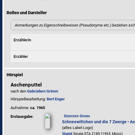
Rollen und Darsteller
Anmerkungen zu Eigenschreibweisen (Pseudonyme etc.) beziehen sich
Erzählerin
Erzähler
Hörspiel
Aschenputtel
nach den
Gebrüdern Grimm
Hörspielbearbeitung:
Bert Enger
Aufnahme:
ca. 1965
Gebrüder Grimm
Erstausgabe:
Schneewittchen und die 7 Zwerge • A
(altes Label-Logo)
Starlet
Single STA 2189 (1965, Mono)