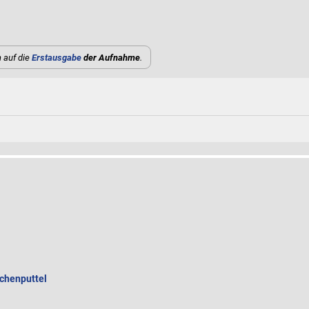
 auf die
Erstausgabe
der Aufnahme
.
schenputtel