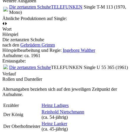
Weitere Ausgaben
Die zertanzten Schuhe
TELEFUNKEN
Single T-M 113 (1970,
Mono)
Ähnliche Produktionen auf Single:
Wort
Hörspiel
Die zertanzten Schuhe
nach den
Gebrüdern Grimm
Hörspielbearbeitung und Regie:
Ingeborg Walther
Aufnahme:
ca. 1961
Erstausgabe:
Die zertanzten Schuhe
TELEFUNKEN Single U 55 365 (1961)
Verlauf
Rollen und Darsteller
Altersangaben beziehen sich auf den jeweiligen
Zeitpunkt der
Aufnahme
.
Erzähler
Heinz Ladiges
Reinhold Nietschmann
Der König
(ca. 54‑jährig)
Heinz Lanker
Der Oberhofmeister
(ca. 45‑jährig)