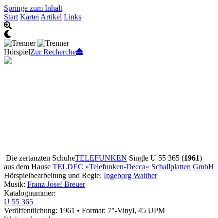
Springe zum Inhalt
Start
Kartei
Artikel
Links
Hörspiel
Zur Recherche
Die zertanzten Schuhe
TELEFUNKEN
Single U 55 365 (
1961
)
aus dem Hause
TELDEC »Telefunken-Decca« Schallplatten GmbH
Hörspielbearbeitung und Regie:
Ingeborg Walther
Musik:
Franz Josef Breuer
Katalognummer:
U 55 365
Veröffentlichung: 1961
•
Format: 7"-Vinyl, 45 UPM